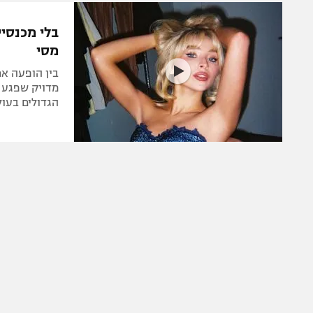
משתתפים וזוכים בפרסים
מכבי ת
הפועל 
תקנון משתתפים וזוכים בפרסים
בלי מכנסי
הפועל 
מסי‎
תקנון עבור פעילות אלקטרה
הפועל 
תקנון עבור פעילות ספורט 1 – "מרלן"
בין הופעה א
מכבי נ
מדויק שפגע ב
טניס
הגדולים בעול
בני יהו
גיימינג E-Sports
תנאי שימוש
מדיניות פרטיות
תקנון פעילות ספורט 1
רשיון להקרנה פומבית לבית עסק
הצטרפות לחבילת הערוצים
לוח דרושים – ג'ובנט
תגיות