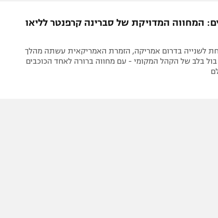
ל אביב
ליגה טורקית
תל אביב
ליגה סינית
ים: המחווה המדויקת של סברינה קרפנטר לליאו
חיפה
ליגה ברזילאית
באר שבע
ליגות נוספות
חת לשנייה בדרום אמריקה, הזמרת האמריקאית עשתה מהלך
תניה
ול בלב של הקהל המקומי - עם מחווה ברורה לאחד הכוכבים
ם
דה