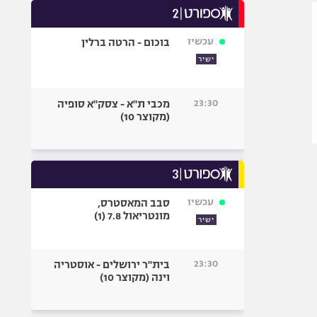
היאבקות WWE
אופניים
עכשיו
בוכום - הרטה ברלין
ספורט מוטורי
ישיר
כדורמים
פוטבול אמריקאי NFL
23:30
מכבי ת"א - צסק"א סופיה
בייסבול MLB
(מקוצר 10)
ספורט אתגרי
ואקסטרים
אומנויות לחימה
גיימינג E-Sports
עכשיו
סבב המאסטרס,
מונטריאול 7.8 (1)
ישיר
23:30
בית"ר ירושלים - אוסטריה
וינה (מקוצר 10)