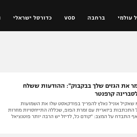
 עולמי
ברחבה
VOD
כדורסל ישראלי
ת
ל ישראלי
כדורגל עולמי
כדורסל ישראלי
על
ליגת האלופות
ליגת ווינר סל
אומית
ליגה אירופית
ליגה לאומית
וטו
ליגה אנגלית
כדורסל נשים
מר את הגזים שלך בבקבוק": ההודעות ששלח
ים
ליגה גרמנית
מכבי תל אביב
לסברינה קרפנטר
מדינה
ליגה ספרדית
הפועל חולון
אגדת ה-NBA שאקיל אוניל נאלץ להפריך בפודקאסט שלו את השמועות
ישראל
ליגה איטלקית
הפועל ירושלים
 התכתבות ביזארית עם זמרת הפופ, שכללה התייחסויות מוזרות
אף התבדח על המצב: "קודם כל, לדיזל יש הרבה יותר פוטנציאל
יפה
ליגה צרפתית
דני אבדיה
רושלים
ליגה הולנדית