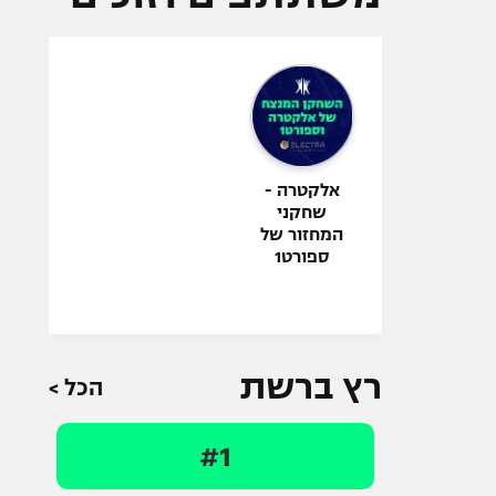
אלקטרה -
שחקני
המחזור של
ספורט1
רץ ברשת
הכל >
#1