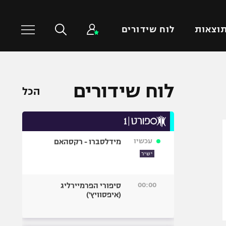
וצאות
לוח שידורים
כדורסל עולמי
ענפים נוספים
לוח שידורים
הכל
NBA
טניס
יורוליג
כדוריד
יורוקאפ
כדורעף
עכשיו
מידלסברו - רקסהאם
שחייה
ישיר
ג'ודו
אגרוף
00:00
סיפורי הפרמיירליג
(איפסוויץ')
ספורט אולימפי
UFC