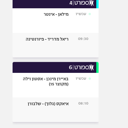
עכשיו
מילאן - אינטר
09:30
ריאל מדריד - פיורנטינה
עכשיו
באיירן מינכן - אסטון וילה
(מקוצר 15)
08:10
איאקס (גלוך) - שלבורן