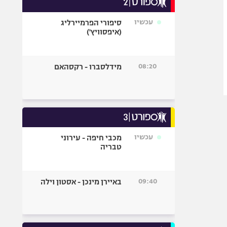
אופניים
עכשיו
סיפורי הפרמיירליג
ספורט מוטורי
(איפסוויץ')
כדורמים
פוטבול אמריקאי NFL
08:20
מידלסברו - רקסהאם
בייסבול MLB
ספורט אתגרי
ואקסטרים
אומנויות לחימה
גיימינג E-Sports
עכשיו
מכבי חיפה - עירוני
טבריה
09:40
באיירן מינכן - אסטון וילה