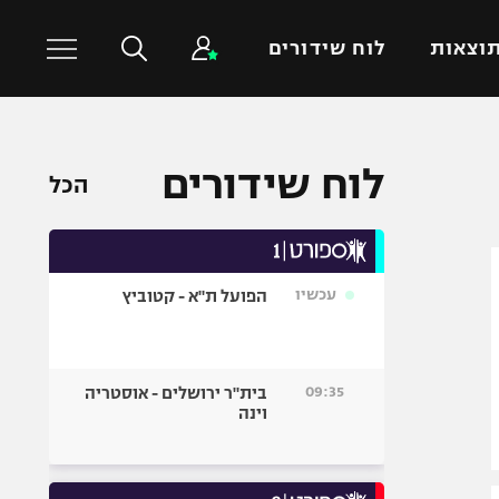
וצאות
לוח שידורים
כדורסל עולמי
ענפים נוספים
לוח שידורים
הכל
NBA
טניס
יורוליג
כדוריד
יורוקאפ
כדורעף
עכשיו
הפועל ת"א - קטוביץ
שחייה
ג'ודו
אגרוף
09:35
בית"ר ירושלים - אוסטריה
וינה
ספורט אולימפי
UFC
היאבקות WWE