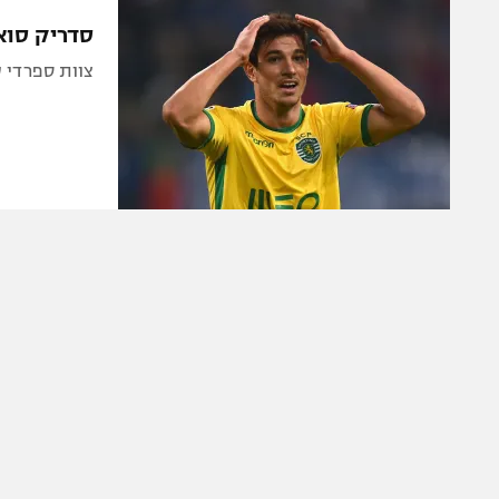
הפועל 
תקנון משתתפים וזוכים בפרסים
סדריק סוא
הפועל 
תקנון עבור פעילות אלקטרה
צוות ספרדי עק
הפועל 
תקנון עבור פעילות ספורט 1 – "מרלן"
מכבי נ
טניס
בני יהו
גיימינג E-Sports
תנאי שימוש
מדיניות פרטיות
תקנון פעילות ספורט 1
רשיון להקרנה פומבית לבית עסק
הצטרפות לחבילת הערוצים
לוח דרושים – ג'ובנט
תגיות
המגזין