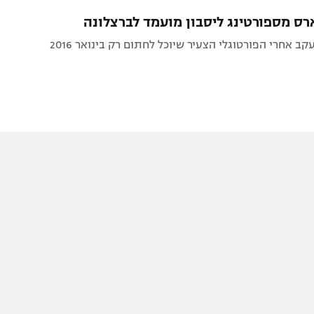
תל אביב
ליגה סינית
רס מספורטינג ליסבון מועמד לברצלונה
חיפה
ליגה ברזילאית
ב אחרי הפורטוגלי הצעיר שיוכל לחתום רק בינואר 2016
באר שבע
ליגות נוספות
תניה
דה