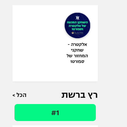
אלקטרה -
שחקני
המחזור של
ספורט1
רץ ברשת
הכל >
#1