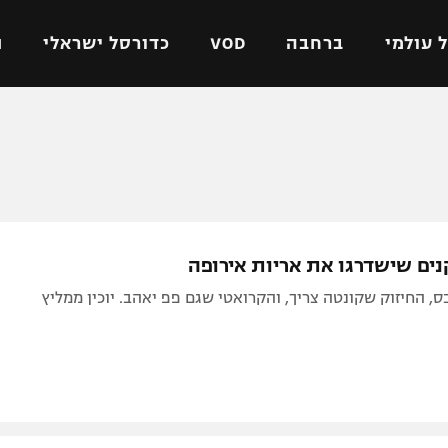
 עולמי
ברחבה
VOD
כדורסל ישראלי
ת
ל ישראלי
כדורגל עולמי
כדורסל ישראלי
על
ליגת האלופות
ליגת ווינר סל
אומית
ליגה אירופית
ליגה לאומית
וטו
ליגה אנגלית
כדורסל נשים
ים שישדרגו את אריות אירופה
ים
ליגה גרמנית
מכבי תל אביב
ס, החיזוק שקונטה צריך, והקרואטי שגם פפ יאהב. יוכין ממליץ
מדינה
ליגה ספרדית
הפועל חולון
ישראל
ליגה איטלקית
הפועל ירושלים
יפה
ליגה צרפתית
דני אבדיה
רושלים
ליגה הולנדית
ל אביב
ליגה טורקית