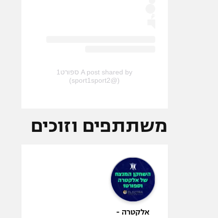
A post shared by ספורט1
(@sport1sport2)
משתתפים וזוכים
אלקטרה -