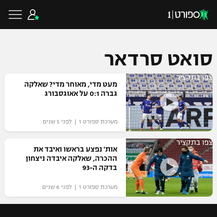
סואט סרדאר
צפו בתקציר
כדורגל ישראלי
מעט מדי, מאוחר מדי? שאלקה
גברה 0:1 על אאוגסבורג
ליגת העל
כדורגל עולמי
מערכת ספורט 1 | לפני 5 שנים
ליגה לאומית
צפו בתקציר
ליגת האלופות
אות' נפצע בראשו ואיבד את
כדורסל ישראלי
ההכרה, שאלקה איבדה ניצחון
גביע הטוטו
בדקה ה-93
ליגה אירופית
ליגת ווינר סל
ליגיונרים
כדורסל עולמי
מערכת ספורט 1 | לפני 6 שנים
ליגה אנגלית
ליגה לאומית
גביע המדינה
NBA
ליגה גרמנית
ענפים נוספים