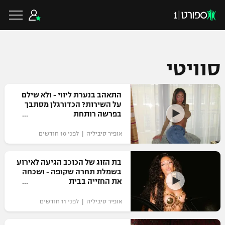
סוויטי
כדורגל ישראלי
התאהב בנערת ליווי - ולא שילם
על השירות? הכדורגלן מסתבך
בפרשה רותחת
ליגת העל
כדורגל עולמי
אופיר סיביליה | לפני 10 חודשים
ליגה לאומית
ליגת האלופות
כדורסל ישראלי
בת הזוג של הכוכב הגיעה לאירוע
גביע הטוטו
בשמלת תחרה שקופה - ושכחה
ליגה אירופית
את החזייה בבית
ליגת ווינר סל
ליגיונרים
כדורסל עולמי
ליגה אנגלית
אופיר סיביליה | לפני 11 חודשים
ליגה לאומית
גביע המדינה
NBA
ליגה גרמנית
ענפים נוספים