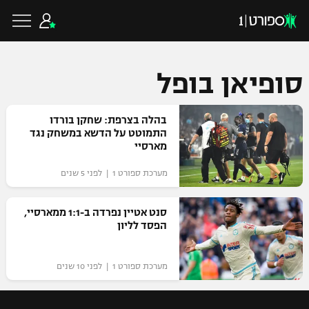
סופיאן בופל
כדורגל ישראלי
בהלה בצרפת: שחקן בורדו
התמוטט על הדשא במשחק נגד
מארסיי
ליגת העל
כדורגל עולמי
מערכת ספורט 1 | לפני 5 שנים
ליגה לאומית
ליגת האלופות
סנט אטיין נפרדה ב-1:1 ממארסיי,
כדורסל ישראלי
הפסד לליון
גביע הטוטו
ליגה אירופית
ליגת ווינר סל
ליגיונרים
כדורסל עולמי
מערכת ספורט 1 | לפני 10 שנים
ליגה אנגלית
ליגה לאומית
גביע המדינה
NBA
ליגה גרמנית
ענפים נוספים