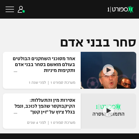
סחר בבני אדם
כדורגל ישראלי
אחד מסוכני השחקנים הבולטים
בעולם מואשם בסחר בבני אדם
ותקיפות מיניות
ליגת העל
כדורגל עולמי
מערכת ספורט 1 | לפני שנה 1
ליגה לאומית
ליגת האלופות
כדורסל ישראלי
אסירות מין והתעללות:
גביע הטוטו
הקיקבוקסר שהפך לכוכב, ונפל
ליגה אירופית
בגלל ציוץ על "ז*ן קטן"
ליגת ווינר סל
ליגיונרים
כדורסל עולמי
ליגה אנגלית
מערכת ספורט 1 | לפני 4 שנים
ליגה לאומית
גביע המדינה
NBA
ליגה גרמנית
ענפים נוספים