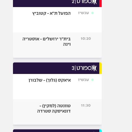
אופניים
עכשיו
הפועל ת"א - קטוביץ
ספורט מוטורי
כדורמים
פוטבול אמריקאי NFL
10:20
בית"ר ירושלים - אוסטריה
בייסבול MLB
וינה
ספורט אתגרי
ואקסטרים
אומנויות לחימה
גיימינג E-Sports
עכשיו
איאקס (גלוך) - שלבורן
11:30
טוונטה (למקין) -
דונאיסקה סטרדה