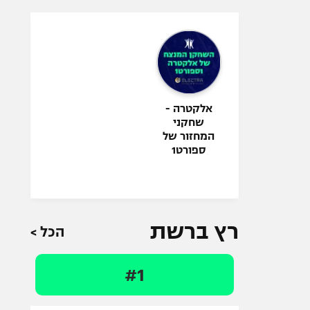
אלקטרה -
שחקני
המחזור של
ספורט1
רץ ברשת
הכל >
#1