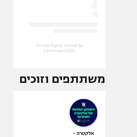
A post shared by ספורט1
(@sport1sport2)
משתתפים וזוכים
אלקטרה -