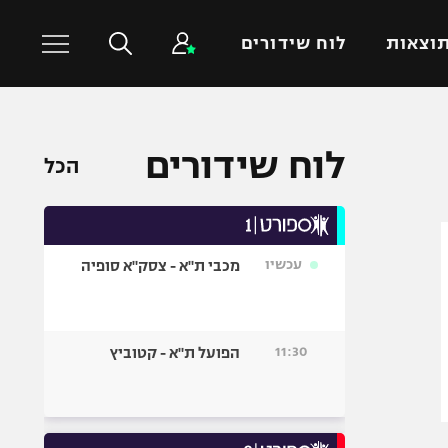
וצאות
לוח שידורים
כדורסל עולמי
ענפים נוספים
לוח שידורים
הכל
NBA
טניס
יורוליג
כדוריד
יורוקאפ
כדורעף
עכשיו
מכבי ת"א - צסק"א סופיה
שחייה
ג'ודו
אגרוף
11:30
הפועל ת"א - קטוביץ
ספורט אולימפי
UFC
היאבקות WWE