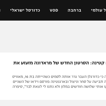
 עולמי
ברחבה
VOD
כדורסל ישראלי
ת
ל ישראלי
כדורגל עולמי
כדורסל ישראלי
על
ליגת האלופות
ליגת ווינר סל
אומית
ליגה אירופית
ליגה לאומית
וטו
ליגה אנגלית
כדורסל נשים
קטינה: הסרטון החדש של מראדונה מזעזע את
ים
ליגה גרמנית
מכבי תל אביב
מדינה
ליגה ספרדית
הפועל חולון
אחרי שחשפה כי כדורגלן העבר גרר אותה לסמים כשהייתה בת 16, מאוויס
ישראל
ליגה איטלקית
הפועל ירושלים
תביעה על סחר וניצול ובארגנטינה פורסם וידאו של השניים
ו אותי שלושה חודשים במלון ולא נתנו לי לצאת לבד", סיפרה
יפה
ליגה צרפתית
דני אבדיה
רושלים
ליגה הולנדית
ל אביב
ליגה טורקית