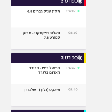
אופניים
עכשיו
מגזין טניס גברים 6.8
ספורט מוטורי
כדורמים
פוטבול אמריקאי NFL
08:20
וואלה! תיקתקנו - מבזק
בייסבול MLB
ספורט 7.8
ספורט אתגרי
ואקסטרים
אומנויות לחימה
גיימינג E-Sports
עכשיו
הפועל ב"ש - הכוכב
האדום בלגרד
09:40
איאקס (גלוך) - שלבורן