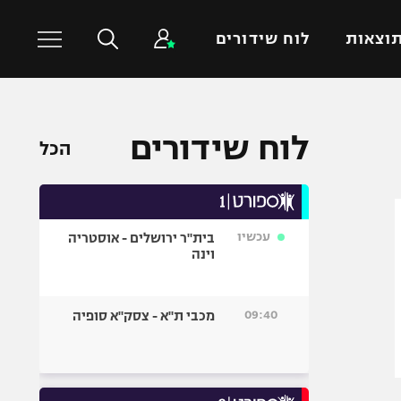
וצאות
לוח שידורים
כדורסל עולמי
ענפים נוספים
לוח שידורים
הכל
NBA
טניס
יורוליג
כדוריד
יורוקאפ
כדורעף
עכשיו
בית"ר ירושלים - אוסטריה
שחייה
וינה
ג'ודו
אגרוף
09:40
מכבי ת"א - צסק"א סופיה
ספורט אולימפי
UFC
היאבקות WWE