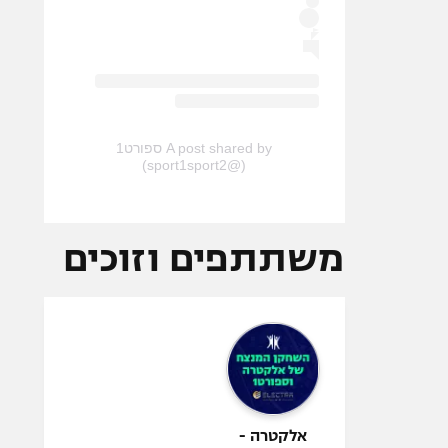
A post shared by ספורט1
(@sport1sport2)
משתתפים וזוכים
אלקטרה -