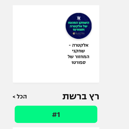
אלקטרה -
שחקני
המחזור של
ספורט1
רץ ברשת
הכל >
#1