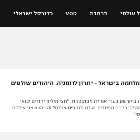
 עולמי
ברחבה
VOD
כדורסל ישראלי
ת
ל ישראלי
כדורגל עולמי
כדורסל ישראלי
על
ליגת האלופות
ליגת ווינר סל
אומית
ליגה אירופית
ליגה לאומית
וטו
ליגה אנגלית
כדורסל נשים
לחמה בישראל - יתרון לרומניה. היהודים שולטים
ים
ליגה גרמנית
מכבי תל אביב
מדינה
ליגה ספרדית
הפועל חולון
 בוקרשט בעוד אמירה מפוקפקת: "חצי מיליון יהודים יבואו
ישראל
ליגה איטלקית
הפועל ירושלים
צלנו כי הם מפחדים. אתם תוקפים אותם? זה כמו שאני אילחם
י"
יפה
ליגה צרפתית
דני אבדיה
רושלים
ליגה הולנדית
ל אביב
ליגה טורקית