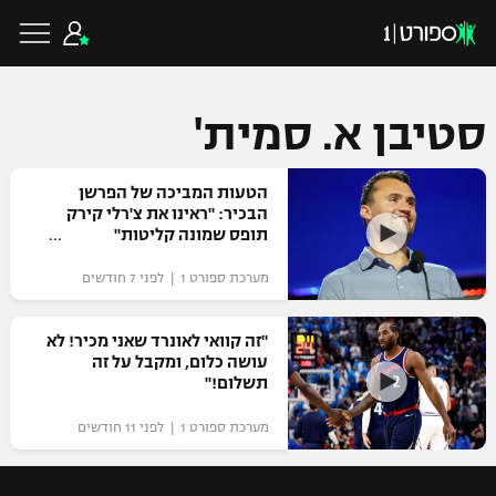
סטיבן א. סמית'
כדורגל ישראלי
הטעות המביכה של הפרשן
הבכיר: "ראינו את צ'רלי קירק
תופס שמונה קליטות"
ליגת העל
כדורגל עולמי
מערכת ספורט 1 | לפני 7 חודשים
ליגה לאומית
ליגת האלופות
"זה קוואי לאונרד שאני מכיר! לא
כדורסל ישראלי
עושה כלום, ומקבל על זה
גביע הטוטו
תשלום!"
ליגה אירופית
ליגת ווינר סל
ליגיונרים
כדורסל עולמי
מערכת ספורט 1 | לפני 11 חודשים
ליגה אנגלית
ליגה לאומית
גביע המדינה
NBA
ליגה גרמנית
ענפים נוספים