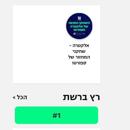
אלקטרה -
שחקני
המחזור של
ספורט1
רץ ברשת
הכל >
#1