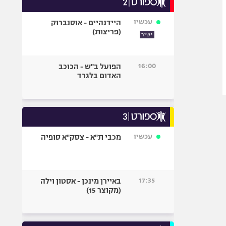
אופניים
עכשיו
היידנהיים - אוסנברוק
ספורט מוטורי
(פריצות)
ישיר
כדורמים
פוטבול אמריקאי NFL
16:00
הפועל ב"ש - הכוכב
בייסבול MLB
האדום בלגרד
ספורט אתגרי
ואקסטרים
אומנויות לחימה
גיימינג E-Sports
עכשיו
מכבי ת"א - צסק"א סופיה
17:35
באיירן מינכן - אסטון וילה
(מקוצר 15)