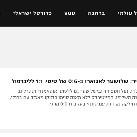
 עולמי
ברחבה
VOD
כדורסל ישראלי
ת
ל ישראלי
כדורגל עולמי
כדורסל ישראלי
על
ליגת האלופות
ליגת ווינר סל
אומית
ליגה אירופית
ליגה לאומית
וטו
ליגה אנגלית
כדורסל נשים
ר לאגוארו ב-0:6 של סיטי. 1:1 לליברפול
ים
ליגה גרמנית
מכבי תל אביב
הט מול ווטפורד ובישל שער גם לז'סוס. אוטאמנדי וסטרלינג
מדינה
ליגה ספרדית
הפועל חולון
 השלימו. המייטירדס ללא מאנה סיימו בתיקו מאכזב עם ברנלי,
לקה נקודות עם סוונזי בעקבות 0:0 מרגיז
ישראל
ליגה איטלקית
הפועל ירושלים
יפה
ליגה צרפתית
דני אבדיה
רושלים
ליגה הולנדית
ל אביב
ליגה טורקית