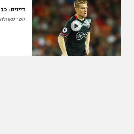
הפועל 
תקנון משתתפים וזוכים בפרסים
דייויס: כ
הפועל 
תקנון עבור פעילות אלקטרה
קשר סאות'המפטון בר
הפועל 
תקנון עבור פעילות ספורט 1 – "מרלן"
מכבי נ
טניס
בני יהו
גיימינג E-Sports
תנאי שימוש
מדיניות פרטיות
תקנון פעילות ספורט 1
רשיון להקרנה פומבית לבית עסק
הצטרפות לחבילת הערוצים
לוח דרושים – ג'ובנט
תגיות
המגזין