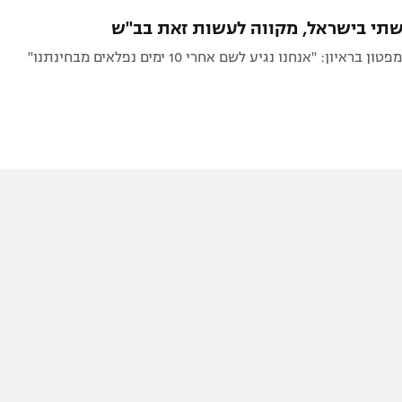
תל אביב
ליגה סינית
בשתי בישראל, מקווה לעשות זאת בב"ש
חיפה
ליגה ברזילאית
איון: "אנחנו נגיע לשם אחרי 10 ימים נפלאים מבחינתנו"
באר שבע
ליגות נוספות
תניה
דה