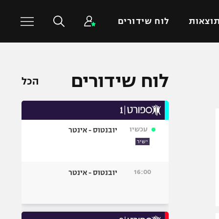
וצאות
לוח שידורים
כדורסל עולמי
ענפים נוספים
לוח שידורים
הכל
NBA
טניס
יורוליג
כדוריד
יורוקאפ
כדורעף
עכשיו
יובנטוס - אינטר
שחייה
ישיר
ג'ודו
אגרוף
16:00
יובנטוס - אינטר
ספורט אולימפי
UFC
היאבקות WWE