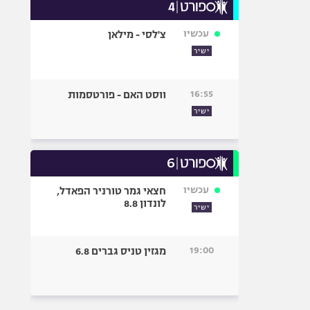
עכשיו
צ'לסי - מילאן
ישיר
16:55
ווסט האם - פורטסמות
ישיר
עכשיו
חצאי גמר טורניר הפאדל,
לונדון 8.8
ישיר
19:00
מגזין טניס גברים 6.8