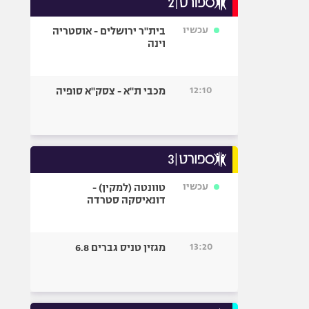
אופניים
עכשיו
בית"ר ירושלים - אוסטריה
ספורט מוטורי
וינה
כדורמים
פוטבול אמריקאי NFL
12:10
מכבי ת"א - צסק"א סופיה
בייסבול MLB
ספורט אתגרי
ואקסטרים
אומנויות לחימה
גיימינג E-Sports
עכשיו
טוונטה (למקין) -
דונאיסקה סטרדה
13:20
מגזין טניס גברים 6.8