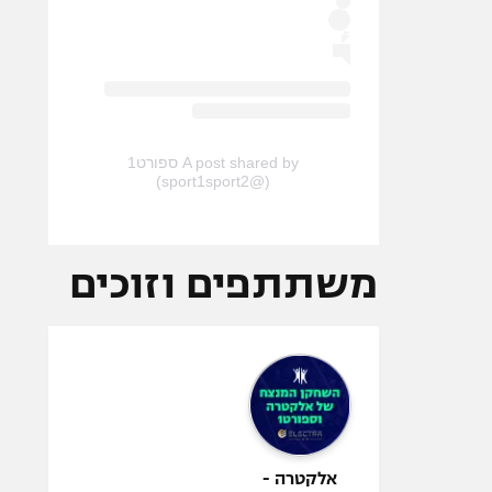
A post shared by ספורט1
(@sport1sport2)
משתתפים וזוכים
אלקטרה -