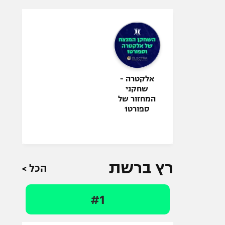
אלקטרה -
שחקני
המחזור של
ספורט1
רץ ברשת
הכל >
#1