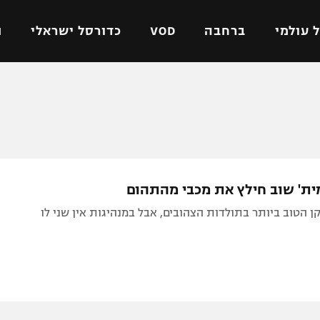
 עולמי
ברחבה
VOD
כדורסל ישראלי
ת
ל ישראלי
כדורגל עולמי
כדורסל ישראלי
על
ליגת האלופות
ליגת ווינר סל
אומית
ליגה אירופית
ליגה לאומית
וטו
ליגה אנגלית
כדורסל נשים
ית' שוב חילץ את מכבי מהתהום
ים
ליגה גרמנית
מכבי תל אביב
 הטוב ביותר בתולדות הצהובים, אבל במנהיגות אין שני לו
מדינה
ליגה ספרדית
הפועל חולון
ישראל
ליגה איטלקית
הפועל ירושלים
יפה
ליגה צרפתית
דני אבדיה
רושלים
ליגה הולנדית
ל אביב
ליגה טורקית