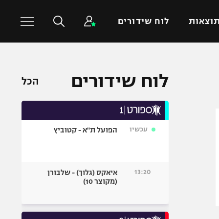
וצאות
לוח שידורים
כדורסל עולמי
ענפים נוספים
לוח שידורים
הכל
NBA
טניס
יורוליג
כדוריד
יורוקאפ
כדורעף
עכשיו
הפועל ת"א - קטוביץ
שחייה
ג'ודו
אגרוף
13:20
איאקס (גלוך) - שלבורן
(מקוצר 10)
ספורט אולימפי
UFC
היאבקות WWE