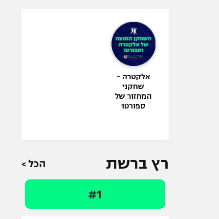
אלקטרה -
שחקני
המחזור של
ספורט1
רץ ברשת
הכל >
#1