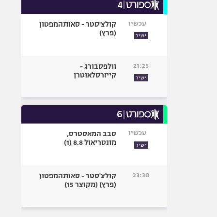
עכשיו
קולצ'סטר - סאותהמפטון
(פרץ)
ישיר
21:25
וולפסבורג -
קייזרסלאוטרן
ישיר
עכשיו
סבב המאסטרס,
מונטריאול 8.8 (1)
ישיר
23:30
קולצ'סטר - סאותהמפטון
(פרץ) (מקוצר 15)