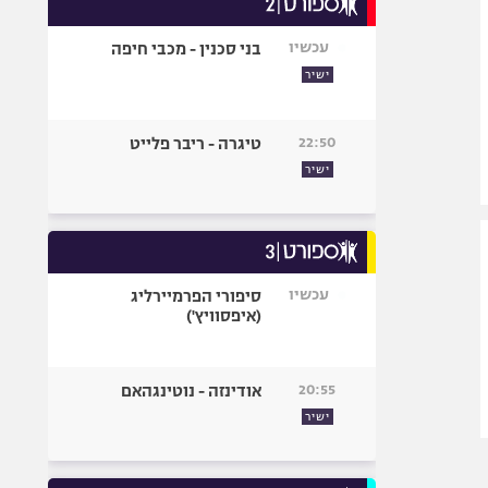
אופניים
עכשיו
בני סכנין - מכבי חיפה
ספורט מוטורי
ישיר
כדורמים
פוטבול אמריקאי NFL
22:50
טיגרה - ריבר פלייט
בייסבול MLB
ישיר
ספורט אתגרי
ואקסטרים
אומנויות לחימה
גיימינג E-Sports
עכשיו
סיפורי הפרמיירליג
(איפסוויץ')
20:55
אודינזה - נוטינגהאם
ישיר