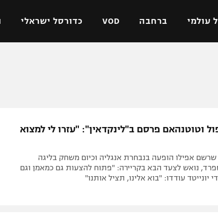
 עולמי
ברחבה
VOD
כדורסל ישראלי
ת
ל ישראלי
כדורגל עולמי
כדורסל ישראלי
על
ליגת האלופות
ליגת ווינר סל
אומית
ליגה אירופית
ליגה לאומית
וטו
ליגה אנגלית
כדורסל נשים
ל וטוטנהאם פרסם ב"לינקדאין": "עזרו לי למצוא
ים
ליגה גרמנית
מכבי תל אביב
מדינה
ליגה ספרדית
הפועל חולון
 שרשם אפילו הופעה בנבחרת אנגליה וכיום משחק בליגה
ישראל
ליגה איטלקית
הפועל ירושלים
רד, נואש לצעד הבא בקריירה: "פתוח להצעות גם כמאמן וגם
 יונייטד עודדו: "בוא אלינו, תציל אותנו"
יפה
ליגה צרפתית
דני אבדיה
רושלים
ליגה הולנדית
ל אביב
ליגה טורקית