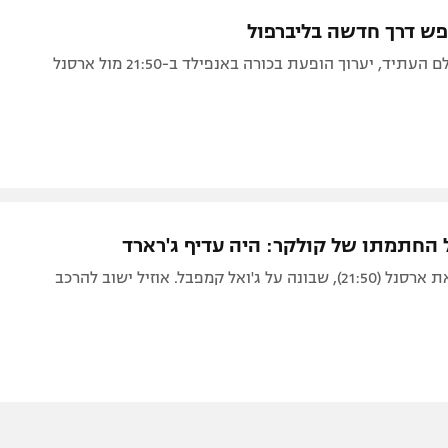
תל אביב
ליגה סינית
ש דרך חדשה בליברפול
חיפה
ליגה ברזילאית
עתיד, יערוך הופעת בכורה באנפילד ב-21:50 מול ארסנל
באר שבע
ליגות נוספות
תניה
דה
 החתמתו של קולקר: היה עדיף ג'רארד
 ג'ואל קמפבל. אוזיל ישוב להרכב