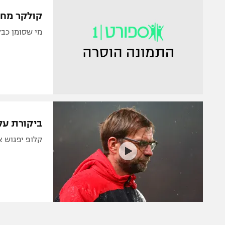
הפועל 
תקנון משתתפים וזוכים בפרסים
קולקר מחפ
הפועל 
תקנון עבור פעילות אלקטרה
מי שסומן כבלם ה
הפועל 
תקנון עבור פעילות ספורט 1 – "מרלן"
מכבי נ
טניס
בני יהו
גיימינג E-Sports
תנאי שימוש
ביקורת על
מדיניות פרטיות
קלופ יפגוש את ארסנל (21:50), שבונה על
תקנון פעילות ספורט 1
רשיון להקרנה פומבית לבית עסק
הצטרפות לחבילת הערוצים
לוח דרושים – ג'ובנט
תגיות
המגזין