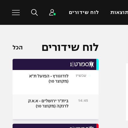
וצאות
לוח שידורים
כדורסל עולמי
ענפים נוספים
לוח שידורים
הכל
NBA
טניס
יורוליג
כדוריד
יורוקאפ
כדורעף
עכשיו
לודוגורץ - הפועל ת"א
שחייה
(מקוצר 10)
ג'ודו
אגרוף
14:45
בית"ר ירושלים - א.א.ק
לרנקה (מקוצר 10)
ספורט אולימפי
UFC
היאבקות WWE