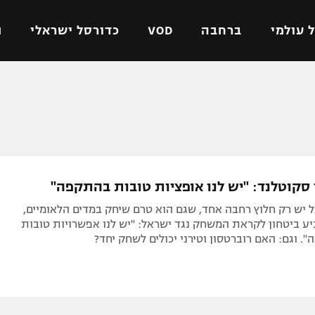
 עולמי
ברחבה
VOD
כדורסל ישראלי
ת
ל ישראלי
כדורגל עולמי
כדורסל ישראלי
על
ליגת האלופות
ליגת ווינר סל
אומית
ליגה אירופית
ליגה לאומית
וטו
ליגה אנגלית
כדורסל נשים
 סקוטלנד: "יש לנו אופציות טובות בהתקפה"
ים
ליגה גרמנית
מכבי תל אביב
 יש רק חלוץ רחבה אחד, שגם הוא טרם שיחק במדים הלאומיים,
מדינה
ליגה ספרדית
הפועל חולון
יע ביטחון לקראת המשחק נגד ישראל: "יש לנו אפשרויות טובות
". וגם: האם רוברטסון וטירני יכולים לשחק יחד?
ישראל
ליגה איטלקית
הפועל ירושלים
יפה
ליגה צרפתית
דני אבדיה
רושלים
ליגה הולנדית
ל אביב
ליגה טורקית