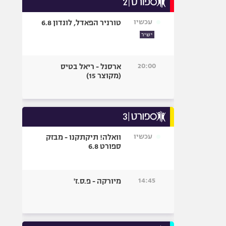
אופניים
עכשיו
טורניר הפאדל, לונדון 6.8
ספורט מוטורי
ישיר
כדורמים
פוטבול אמריקאי NFL
20:00
ארסנל - ריאל בטיס
בייסבול MLB
(מקוצר 15)
ספורט אתגרי
ואקסטרים
אומנויות לחימה
גיימינג E-Sports
עכשיו
וואלה! תיקתקנו - מבזק
ספורט 6.8
14:45
מיורקה - פ.ס.ז'