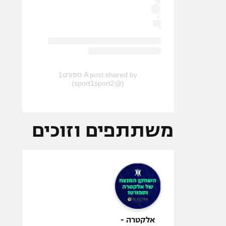
A post shared by ספורט1
(@sport1sport2)
משתתפים וזוכים
אלקטרה -