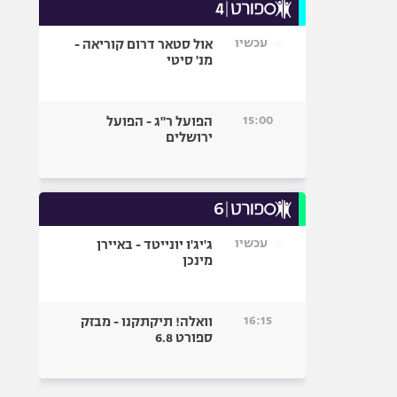
עכשיו
אול סטאר דרום קוריאה -
מנ' סיטי
15:00
הפועל ר"ג - הפועל
ירושלים
עכשיו
ג'יג'ו יונייטד - באיירן
מינכן
16:15
וואלה! תיקתקנו - מבזק
ספורט 6.8