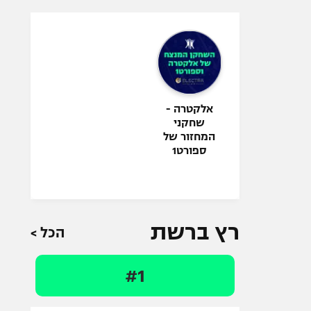
אלקטרה -
שחקני
המחזור של
ספורט1
רץ ברשת
הכל >
#1