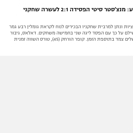
תל אביב
ליגה סינית
עצירת פתע: מנצ'סטר סיטי הפסידה 2:1 לעשרה שחקני
חיפה
ליגה ברזילאית
באר שבע
ליגות נוספות
יות ונתן למרבית שחקניו הבכירים לנוח לקראת גומלין רבע גמר
תניה
ילם על כך עם הפסד ליגה שני בחמישה משחקים. דאלאס, גיבור
 בתוספת הזמן. קופר הורחק (45), טורס השווה זמנית
דה