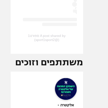
A post shared by ספורט1
(@sport1sport2)
משתתפים וזוכים
אלקטרה -