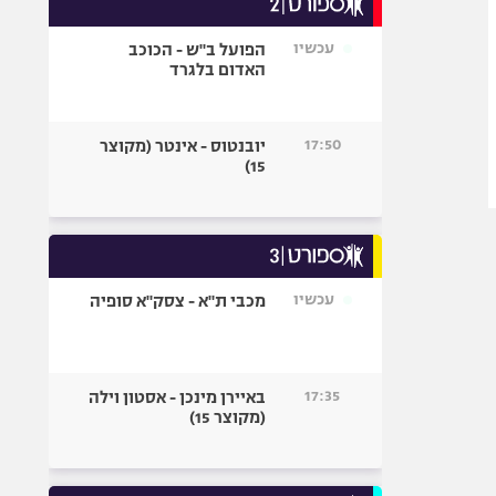
אופניים
עכשיו
הפועל ב"ש - הכוכב
ספורט מוטורי
האדום בלגרד
כדורמים
פוטבול אמריקאי NFL
17:50
יובנטוס - אינטר (מקוצר
בייסבול MLB
15)
ספורט אתגרי
ואקסטרים
אומנויות לחימה
גיימינג E-Sports
עכשיו
מכבי ת"א - צסק"א סופיה
17:35
באיירן מינכן - אסטון וילה
(מקוצר 15)