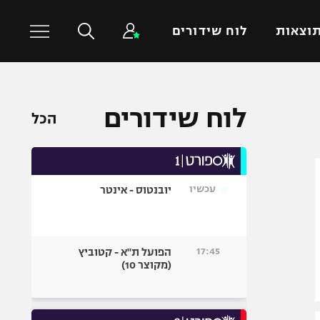
וצאות
לוח שידורים
כדורסל עולמי
ענפים נוספים
לוח שידורים
הכל
NBA
טניס
יורוליג
כדוריד
יורוקאפ
כדורעף
עכשיו
יובנטוס - אינטר
שחייה
ג'ודו
אגרוף
17:45
הפועל ת"א - קטוביץ
(מקוצר 10)
ספורט אולימפי
UFC
היאבקות WWE