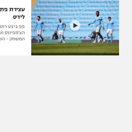
הפועל 
תקנון משתתפים וזוכים בפרסים
הפועל 
לידס
תקנון עבור פעילות אלקטרה
הפועל 
תקנון עבור פעילות ספורט 1 – "מרלן"
פפ ביצע רוטצ
מכבי נ
הצ'מפיונס וש
טניס
המשחק - השלים צמד
בני יהו
גיימינג E-Sports
תנאי שימוש
מדיניות פרטיות
תקנון פעילות ספורט 1
רשיון להקרנה פומבית לבית עסק
הצטרפות לחבילת הערוצים
לוח דרושים – ג'ובנט
תגיות
המגזין