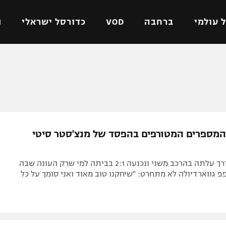
 עולמי
ברחבה
VOD
כדורסל ישראלי
ת
ל ישראלי
כדורגל עולמי
כדורסל ישראלי
על
ליגת האלופות
ליגת ווינר סל
אומית
ליגה אירופית
ליגה לאומית
וטו
ליגה אנגלית
כדורסל נשים
 המספרים המטורפים בהפסד של מנצ'סטר סיטי
ים
ליגה גרמנית
מכבי תל אביב
מדינה
ליגה ספרדית
הפועל חולון
האלופה שבדרך עלתה בהרכב משני ונכנעה 2:1 בביתה למי שרק העונה שבה
ישראל
ליגה איטלקית
הפועל ירושלים
פפ גווארדיולה לא מתחרט: "שיחקנו טוב מאוד ואני סומך על כל
יפה
ליגה צרפתית
דני אבדיה
רושלים
ליגה הולנדית
ל אביב
ליגה טורקית