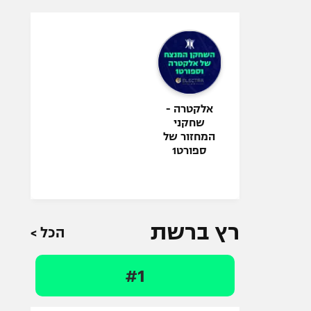
אלקטרה -
שחקני
המחזור של
ספורט1
רץ ברשת
הכל >
#1