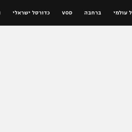
 עולמי
ברחבה
VOD
כדורסל ישראלי
ת
ל ישראלי
כדורגל עולמי
כדורסל ישראלי
על
ליגת האלופות
ליגת ווינר סל
אומית
ליגה אירופית
ליגה לאומית
וטו
ליגה אנגלית
כדורסל נשים
ים
ליגה גרמנית
מכבי תל אביב
מדינה
ליגה ספרדית
הפועל חולון
ישראל
ליגה איטלקית
הפועל ירושלים
יפה
ליגה צרפתית
דני אבדיה
רושלים
ליגה הולנדית
ל אביב
ליגה טורקית