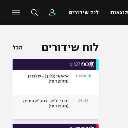
וצאות
לוח שידורים
כדורסל עולמי
ענפים נוספים
לוח שידורים
הכל
NBA
טניס
יורוליג
כדוריד
יורוקאפ
כדורעף
עכשיו
איאקס (גלוך) - שלבורן
שחייה
(מקוצר 10)
ג'ודו
אגרוף
05:45
מכבי ת"א - צסק"א סופיה
(מקוצר 10)
ספורט אולימפי
UFC
היאבקות WWE