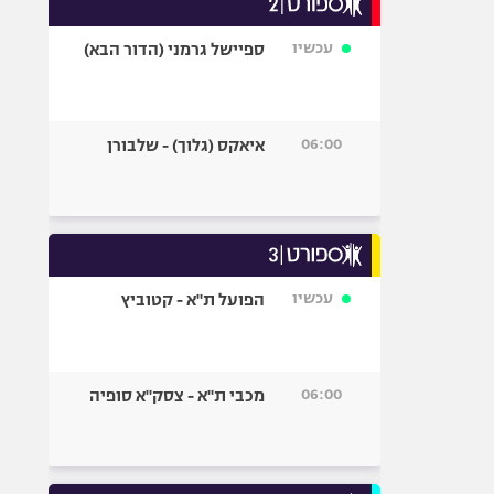
אופניים
עכשיו
ספיישל גרמני (הדור הבא)
ספורט מוטורי
כדורמים
פוטבול אמריקאי NFL
06:00
איאקס (גלוך) - שלבורן
בייסבול MLB
ספורט אתגרי
ואקסטרים
אומנויות לחימה
גיימינג E-Sports
עכשיו
הפועל ת"א - קטוביץ
06:00
מכבי ת"א - צסק"א סופיה