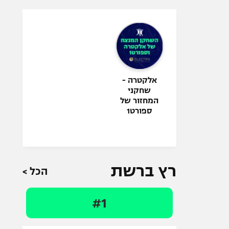
אלקטרה -
שחקני
המחזור של
ספורט1
רץ ברשת
הכל >
#1