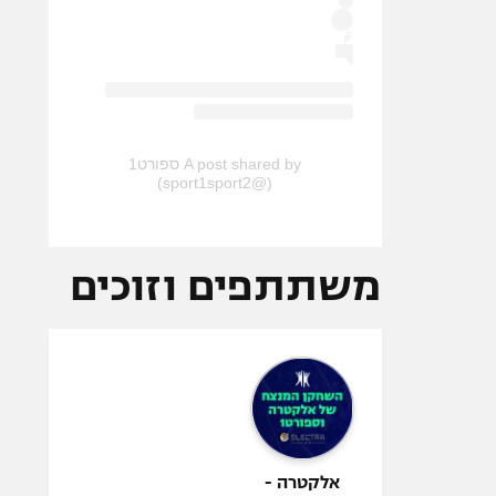
A post shared by ספורט1
(@sport1sport2)
משתתפים וזוכים
אלקטרה -