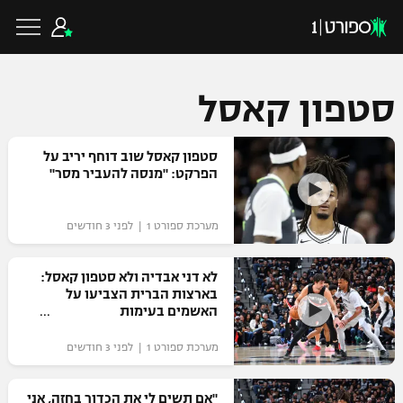
סטפון קאסל
כדורגל ישראלי
סטפון קאסל שוב דוחף יריב על
הפרקט: "מנסה להעביר מסר"
ליגת העל
כדורגל עולמי
מערכת ספורט 1 | לפני 3 חודשים
ליגה לאומית
ליגת האלופות
לא דני אבדיה ולא סטפון קאסל:
כדורסל ישראלי
בארצות הברית הצביעו על
גביע הטוטו
האשמים בעימות
ליגה אירופית
ליגת ווינר סל
ליגיונרים
כדורסל עולמי
מערכת ספורט 1 | לפני 3 חודשים
ליגה אנגלית
ליגה לאומית
גביע המדינה
NBA
"אם תשים לי את הכדור בחזה, אני
ליגה גרמנית
ענפים נוספים