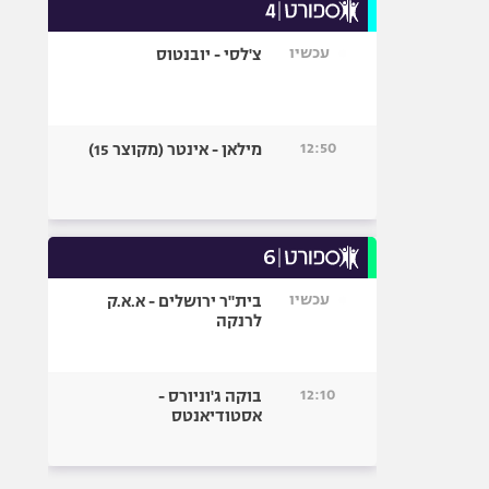
עכשיו
צ'לסי - יובנטוס
12:50
מילאן - אינטר (מקוצר 15)
עכשיו
בית"ר ירושלים - א.א.ק
לרנקה
12:10
בוקה ג'וניורס -
אסטודיאנטס