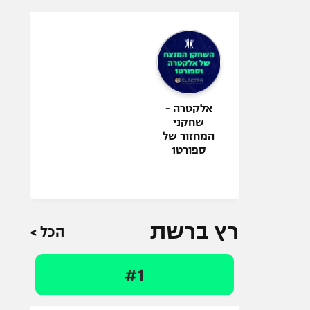
אלקטרה -
שחקני
המחזור של
ספורט1
רץ ברשת
הכל >
#1