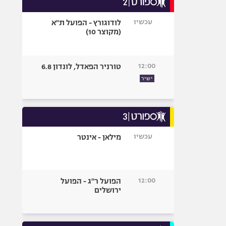
אופניים
עכשיו
לודוגורץ - הפועל ת"א
ספורט מוטורי
(מקוצר 10)
כדורמים
פוטבול אמריקאי NFL
12:00
טורניר הפאדל, לונדון 6.8
בייסבול MLB
ישיר
ספורט אתגרי
ואקסטרים
אומנויות לחימה
גיימינג E-Sports
עכשיו
מילאן - אינטר
12:00
הפועל ר"ג - הפועל
ירושלים