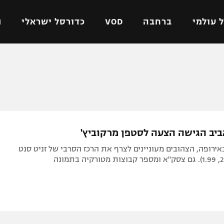
 עולמי
ברחבה
VOD
כדורסל ישראלי
ת
ל ישראלי
כדורגל עולמי
כדורסל ישראלי
על
ליגת האלופות
ליגת ווינר סל
אומית
ליגה אירופית
ליגה לאומית
וטו
ליגה אנגלית
כדורסל נשים
ביב הגישה הצעה לסטפן מרקוביץ'
ים
ליגה גרמנית
מכבי תל אביב
באירופה, הצהובים מעוניינים לצרף את הרכז הסרבי של זניט סנט
מדינה
ליגה ספרדית
הפועל חולון
ישראל
ליגה איטלקית
הפועל ירושלים
יפה
ליגה צרפתית
דני אבדיה
רושלים
ליגה הולנדית
ל אביב
ליגה טורקית