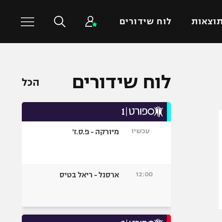
וצאות
לוח שידורים
כדורסל עולמי
ענפים נוספים
לוח שידורים
הכל
NBA
טניס
יורוליג
כדוריד
יורוקאפ
כדורעף
עכשיו
מיורקה - פ.ס.ז'
שחייה
ג'ודו
אגרוף
12:00
ארסנל - ריאל בטיס
ספורט אולימפי
UFC
היאבקות WWE