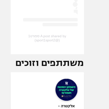
A post shared by ספורט1
(@sport1sport2)
משתתפים וזוכים
אלקטרה -