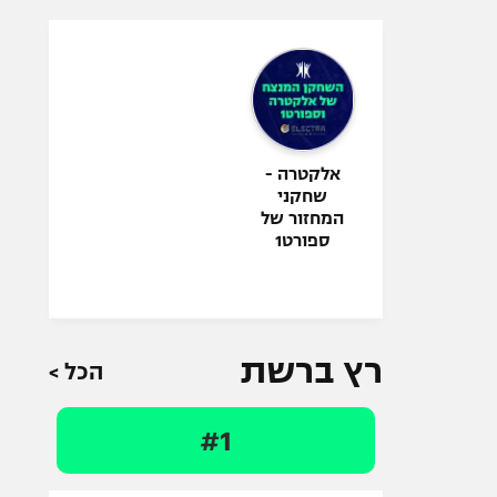
אלקטרה -
שחקני
המחזור של
ספורט1
רץ ברשת
הכל >
#1