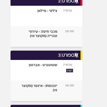
אופניים
עכשיו
צ'לסי - מילאן
ספורט מוטורי
כדורמים
פוטבול אמריקאי NFL
20:00
מכבי חיפה - עירוני
בייסבול MLB
טבריה (מקוצר 10)
ספורט אתגרי
ואקסטרים
אומנויות לחימה
גיימינג E-Sports
עכשיו
שטוטגרט - אברטון
ישיר
20:00
יובנטוס - אינטר (מקוצר
15)