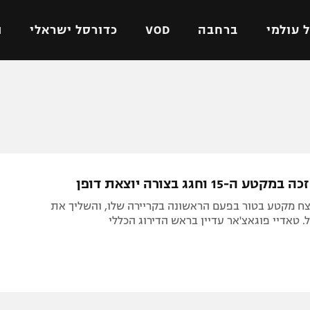
 עולמי
ברחבה
VOD
כדורסל ישראלי
ת
ל ישראלי
כדורגל עולמי
כדורסל ישראלי
על
ליגת האלופות
ליגת ווינר סל
אומית
ליגה אירופית
ליגה לאומית
וטו
ליגה אנגלית
כדורסל נשים
ה-15 וחגג בצורה יוצאת דופן
ים
ליגה גרמנית
מכבי תל אביב
צח מקטע בטור בפעם הראשונה בקריירה שלו, והשליך את
מדינה
ליגה ספרדית
הפועל חולון
 טאדיי פוגאצ'אר עדיין בראש הדירוג הכללי
ישראל
ליגה איטלקית
הפועל ירושלים
יפה
ליגה צרפתית
דני אבדיה
רושלים
ליגה הולנדית
ל אביב
ליגה טורקית