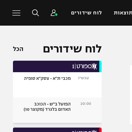
וצאות
לוח שידורים
כדורסל עולמי
ענפים נוספים
לוח שידורים
הכל
NBA
טניס
יורוליג
כדוריד
יורוקאפ
כדורעף
עכשיו
מכבי ת"א - צסק"א סופיה
שחייה
ג'ודו
אגרוף
20:00
הפועל ב"ש - הכוכב
האדום בלגרד (מקוצר 10)
ספורט אולימפי
UFC
היאבקות WWE