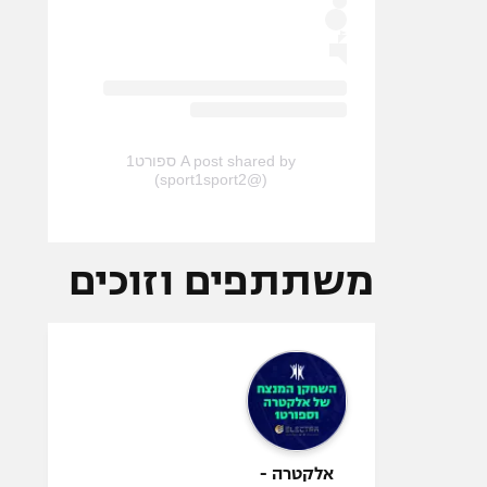
A post shared by ספורט1
(@sport1sport2)
משתתפים וזוכים
אלקטרה -