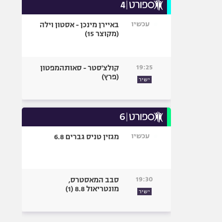
עכשיו
באיירן מינכן - אסטון וילה
(מקוצר 15)
19:25
קולצ'סטר - סאותהמפטון
(פרץ)
ישיר
עכשיו
מגזין טניס גברים 6.8
19:30
סבב המאסטרס,
מונטריאול 8.8 (1)
ישיר