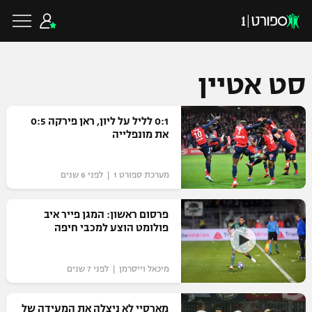
סט אטיין
כדורגל ישראלי
0:1 לליל על ליון, ראן פירקה 0:5
את מונפלייה
ליגת העל
כדורגל עולמי
מערכת ספורט 1 | לפני 6 שנים
ליגה לאומית
ליגת האלופות
פרסום ראשון: המגן פייר איב
כדורסל ישראלי
פולומט הוצע למכבי חיפה
גביע הטוטו
ליגה אירופית
ליגת ווינר סל
ליגיונרים
כדורסל עולמי
מיכאל וייסרמן | לפני 7 שנים
ליגה אנגלית
ליגה לאומית
גביע המדינה
NBA
מארסיי לא ניצלה את המעידה של
ליגה גרמנית
ענפים נוספים