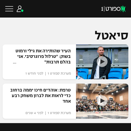
סיאטל
כדורגל ישראלי
העיר שהותירה את גילי ורמוט
בשוק: "טרלול פרוגרסיבי. אני
בהלם תרבות"
ליגת העל
כדורגל עולמי
מערכת ספורט 1 | לפני חודש 1
ליגה לאומית
ליגת האלופות
טרפת: אוהדים חיכו יממה ברחוב
כדורסל ישראלי
כדי לראות את לברון משחק רבע
גביע הטוטו
אחד
ליגה אירופית
ליגת ווינר סל
ליגיונרים
כדורסל עולמי
מערכת ספורט 1 | לפני 4 שנים
ליגה אנגלית
ליגה לאומית
גביע המדינה
NBA
ליגה גרמנית
ענפים נוספים