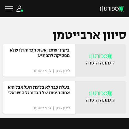
סיוון ארבייטמן
כדורגל ישראלי
ביקיני 2019: אשת הכדורגלן שלא
מפסיקה להפתיע
ליגת העל
כדורגל עולמי
לירון שרון | לפני 7 שנים
ליגה לאומית
ליגת האלופות
בעלה כבר לא בליגת העל אבל היא
כדורסל ישראלי
אחת היפות של הכדורגל הישראלי
גביע הטוטו
ליגה אירופית
ליגת ווינר סל
לירון שרון | לפני 7 שנים
ליגיונרים
כדורסל עולמי
ליגה אנגלית
ליגה לאומית
גביע המדינה
NBA
ליגה גרמנית
ענפים נוספים