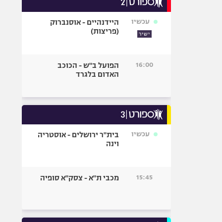
אופניים
עכשיו
היידנהיים - אוסנברוק
ספורט מוטורי
(פריצות)
ישיר
כדורמים
פוטבול אמריקאי NFL
16:00
הפועל ב"ש - הכוכב
בייסבול MLB
האדום בלגרד
ספורט אתגרי
ואקסטרים
אומנויות לחימה
גיימינג E-Sports
עכשיו
בית"ר ירושלים - אוסטריה
וינה
15:45
מכבי ת"א - צסק"א סופיה