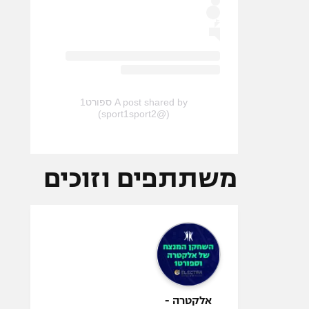
A post shared by ספורט1
(@sport1sport2)
משתתפים וזוכים
אלקטרה -