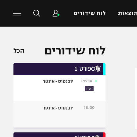
וצאות
לוח שידורים
כדורסל עולמי
ענפים נוספים
לוח שידורים
הכל
NBA
טניס
יורוליג
כדוריד
יורוקאפ
כדורעף
עכשיו
יובנטוס - אינטר
שחייה
ישיר
ג'ודו
אגרוף
16:00
יובנטוס - אינטר
ספורט אולימפי
UFC
היאבקות WWE