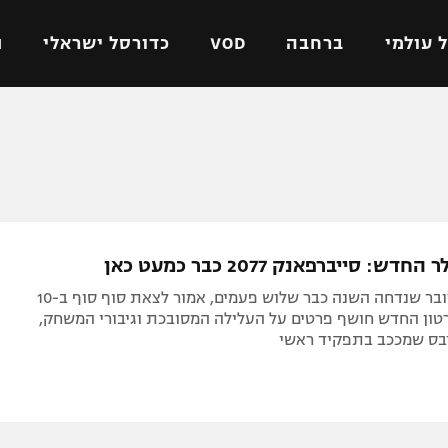
 עולמי
ברחבה
VOD
כדורסל ישראלי
ת
ל ישראלי
כדורגל עולמי
כדורסל ישראלי
על
ליגת האלופות
ליגת ווינר סל
אומית
ליגה אירופית
ליגה לאומית
וטו
ליגה אנגלית
כדורסל נשים
ש: סייברפאנק 2077 כבר כמעט כאן
ים
ליגה גרמנית
מכבי תל אביב
המשחק המדובר שנדחה השנה כבר שלוש פעמים, אמור לצאת סוף סוף ב-10
מדינה
ליגה ספרדית
הפועל חולון
טון החדש חושף פרטים על העלילה המסובכת וגיבורי המשחק,
יבס שמככב בתפקיד ראשי
ישראל
ליגה איטלקית
הפועל ירושלים
יפה
ליגה צרפתית
דני אבדיה
רושלים
ליגה הולנדית
ל אביב
ליגה טורקית