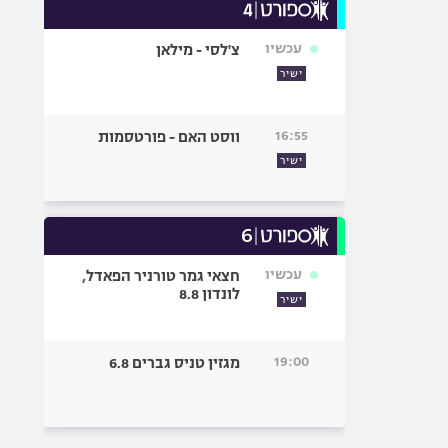
עכשיו
צ'לסי - מילאן
ישיר
16:55
ווסט האם - פורטסמות
ישיר
עכשיו
חצאי גמר טורניר הפאדל,
לונדון 8.8
ישיר
19:00
מגזין טניס גברים 6.8