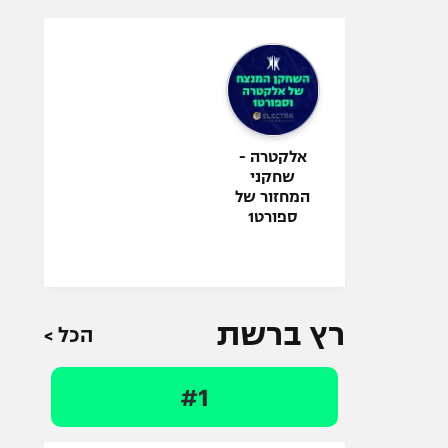
אלקטרה -
שחקני
המחזור של
ספורט1
רץ ברשת
הכל >
#1