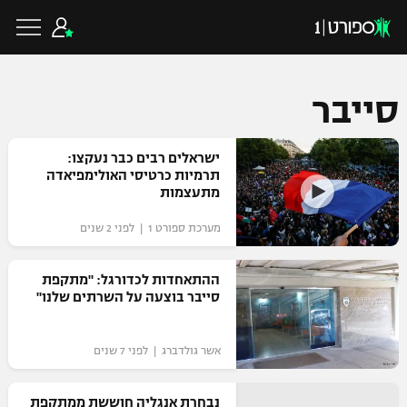
סייבר
כדורגל ישראלי
ישראלים רבים כבר נעקצו:
תרמיות כרטיסי האולימפיאדה
מתעצמות
ליגת העל
כדורגל עולמי
מערכת ספורט 1 | לפני 2 שנים
ליגה לאומית
ליגת האלופות
ההתאחדות לכדורגל: "מתקפת
כדורסל ישראלי
סייבר בוצעה על השרתים שלנו"
גביע הטוטו
ליגה אירופית
ליגת ווינר סל
ליגיונרים
כדורסל עולמי
אשר גולדברג | לפני 7 שנים
ליגה אנגלית
ליגה לאומית
גביע המדינה
NBA
נבחרת אנגליה חוששת ממתקפת
ליגה גרמנית
ענפים נוספים