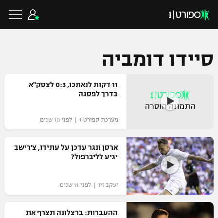
סיידו דומביה
כדורגל ישראלי
11 דקות לנאתכו, 0:3 לצסק"א
בדרך לפסגה
ליגת העל
כדורגל עולמי
מערכת ספורט 1 | לפני 10 שנים
ליגה לאומית
ליגת האלופות
ארסן ונגר עדכן על עתידו, צ'רישב
כדורסל ישראלי
יגיע לליברפול?
גביע הטוטו
ליגה אירופית
ליגת ווינר סל
ליגיונרים
כדורסל עולמי
יעקב זיו | לפני 11 שנים
ליגה אנגלית
ליגה לאומית
גביע המדינה
ההעברות: ברצלונה תצרף את
NBA
ליגה גרמנית
ענפים נוספים