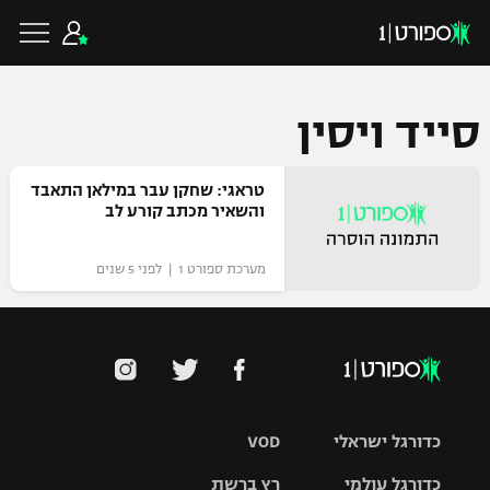
סייד ויסין
כדורגל ישראלי
טראגי: שחקן עבר במילאן התאבד
והשאיר מכתב קורע לב
ליגת העל
כדורגל עולמי
מערכת ספורט 1 | לפני 5 שנים
ליגה לאומית
ליגת האלופות
כדורסל ישראלי
גביע הטוטו
ליגה אירופית
ליגת ווינר סל
ליגיונרים
כדורסל עולמי
ליגה אנגלית
כדורגל ישראלי
VOD
ליגה לאומית
גביע המדינה
NBA
כדורגל עולמי
רץ ברשת
ליגה גרמנית
ענפים נוספים