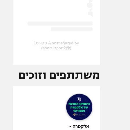
A post shared by ספורט1
(@sport1sport2)
משתתפים וזוכים
אלקטרה -