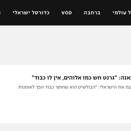
 עולמי
ברחבה
VOD
כדורסל ישראלי
ת
ל ישראלי
כדורגל עולמי
כדורסל ישראלי
על
ליגת האלופות
ליגת ווינר סל
אומית
ליגה אירופית
ליגה לאומית
וטו
ליגה אנגלית
כדורסל נשים
נה: "גרנט חש כמו אלוהים, אין לו כבוד"
ים
ליגה גרמנית
מכבי תל אביב
ו את הישראלי: "הבולשיט הוא שחוסר כבוד הפך לאומנות
מדינה
ליגה ספרדית
הפועל חולון
ישראל
ליגה איטלקית
הפועל ירושלים
יפה
ליגה צרפתית
דני אבדיה
רושלים
ליגה הולנדית
ל אביב
ליגה טורקית