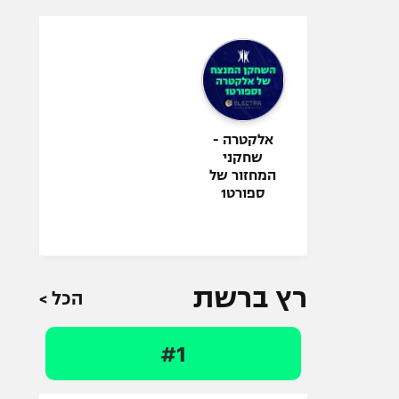
אלקטרה -
שחקני
המחזור של
ספורט1
רץ ברשת
הכל >
#1