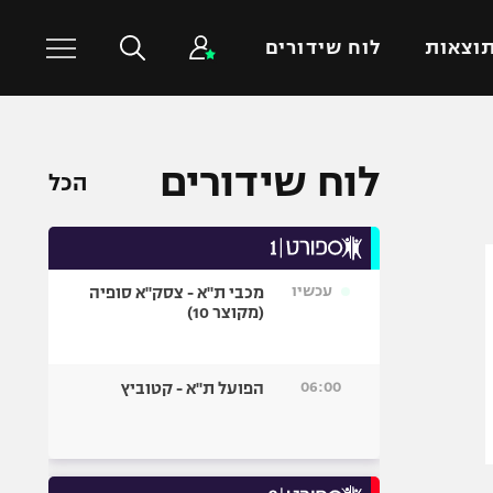
וצאות
לוח שידורים
כדורסל עולמי
ענפים נוספים
לוח שידורים
הכל
NBA
טניס
יורוליג
כדוריד
יורוקאפ
כדורעף
עכשיו
מכבי ת"א - צסק"א סופיה
שחייה
(מקוצר 10)
ג'ודו
אגרוף
06:00
הפועל ת"א - קטוביץ
ספורט אולימפי
UFC
היאבקות WWE