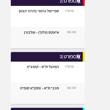
אופניים
עכשיו
ספיישל גרמני (הדור הבא)
ספורט מוטורי
כדורמים
פוטבול אמריקאי NFL
06:00
איאקס (גלוך) - שלבורן
בייסבול MLB
ספורט אתגרי
ואקסטרים
אומנויות לחימה
גיימינג E-Sports
עכשיו
הפועל ת"א - קטוביץ
06:00
מכבי ת"א - צסק"א סופיה