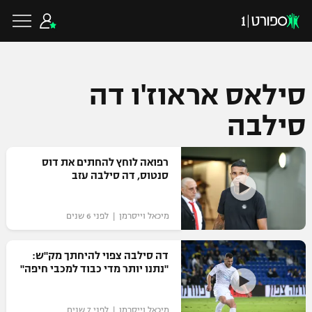
סילאס אראוז'ו דה
סילבה
כדורגל ישראלי
רפואה לוחץ להחתים את דוס
ליגת העל
כדורגל עולמי
סנטוס, דה סילבה עזב
ליגה לאומית
ליגת האלופות
כדורסל ישראלי
מיכאל וייסרמן | לפני 6 שנים
גביע הטוטו
ליגה אירופית
דה סילבה צפוי להיחתך מק"ש:
ליגת ווינר סל
ליגיונרים
כדורסל עולמי
"נתנו יותר מדי כבוד למכבי חיפה"
ליגה אנגלית
ליגה לאומית
גביע המדינה
NBA
ליגה גרמנית
ענפים נוספים
מיכאל וייסרמן | לפני 7 שנים