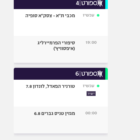
עכשיו
מכבי ת"א - צסק"א סופיה
19:00
סיפורי הפרמיירליג
(איפסוויץ')
עכשיו
טורניר הפאדל, לונדון 7.8
ישיר
00:00
מגזין טניס גברים 6.8