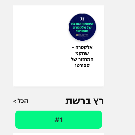
אלקטרה -
שחקני
המחזור של
ספורט1
רץ ברשת
הכל >
#1