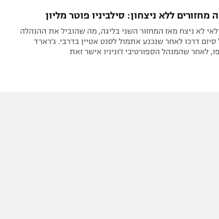
תל אביב
ליגה סינית
מחזורים ללא ניצחון: סילביניו פוטר מליון
חיפה
ליגה ברזילאית
אי לא ניצח מאז המחזור השני בליגה, מה שהוביל את ההנהלה
באר שבע
ליגות נוספות
 סיום דרכו לאחר שנכנע אתמול לסנט אטיין בדרבי. ג'רארד
ו, לאחר שהמנהל הספורטיבי ז'וניניו אישר זאת
תניה
דה