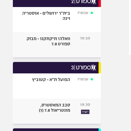
אופניים
עכשיו
בית"ר ירושלים - אוסטריה
ספורט מוטורי
וינה
כדורמים
פוטבול אמריקאי NFL
19:20
וואלה! תיקתקנו - מבזק
בייסבול MLB
ספורט 7.8
ספורט אתגרי
ואקסטרים
אומנויות לחימה
גיימינג E-Sports
עכשיו
הפועל ת"א - קטוביץ
19:30
סבב המאסטרס,
מונטריאול 7.8 (1)
ישיר