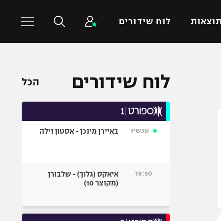
וצאות
לוח שידורים
כדורסל עולמי
ענפים נוספים
לוח שידורים
הכל
NBA
טניס
יורוליג
כדוריד
יורוקאפ
כדורעף
עכשיו
באיירן מינכן - אסטון וילה
שחייה
ג'ודו
אגרוף
18:50
איאקס (גלוך) - שלבורן
(מקוצר 10)
ספורט אולימפי
UFC
היאבקות WWE