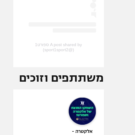
A post shared by ספורט1
(@sport1sport2)
משתתפים וזוכים
אלקטרה -