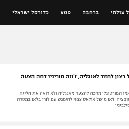
 עולמי
ברחבה
VOD
כדורסל ישראלי
ת
ל ישראלי
כדורגל עולמי
כדורסל ישראלי
על
ליגת האלופות
ליגת ווינר סל
אומית
ליגה אירופית
ליגה לאומית
וטו
ליגה אנגלית
כדורסל נשים
 רצון לחזור לאנגליה, ז'וזה מוריניו דחה הצעה
ים
ליגה גרמנית
מכבי תל אביב
מדינה
ליגה ספרדית
הפועל חולון
RM המאמן הפורטוגלי מחכה להצעה מאנגליה ולא רואה את הליגה
ישראל
ליגה איטלקית
הפועל ירושלים
ציה. ז'אן מישל אולאס צפוי להיפגש עם לורן בלאן במטרה
לביניו
יפה
ליגה צרפתית
דני אבדיה
רושלים
ליגה הולנדית
ל אביב
ליגה טורקית