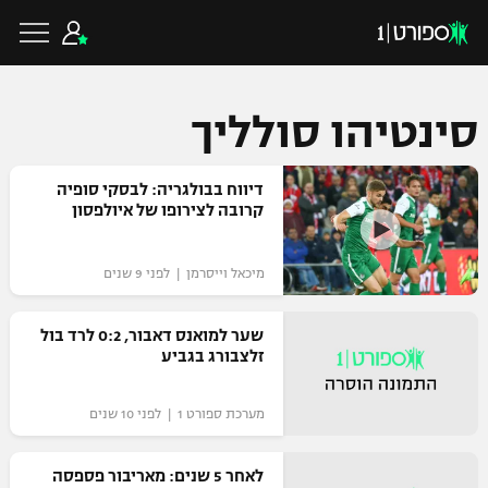
סינטיהו סולליך
כדורגל ישראלי
דיווח בבולגריה: לבסקי סופיה
קרובה לצירופו של איולפסון
ליגת העל
כדורגל עולמי
מיכאל וייסרמן | לפני 9 שנים
ליגה לאומית
ליגת האלופות
שער למואנס דאבור, 0:2 לרד בול
כדורסל ישראלי
זלצבורג בגביע
גביע הטוטו
ליגה אירופית
ליגת ווינר סל
ליגיונרים
כדורסל עולמי
מערכת ספורט 1 | לפני 10 שנים
ליגה אנגלית
ליגה לאומית
גביע המדינה
לאחר 5 שנים: מאריבור פספסה
NBA
ליגה גרמנית
ענפים נוספים