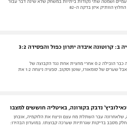
עמיים ושמטה שתי נקודות ביתיות במשחק שלא שינה דבר עבור
חלוץ הוותיק איזן בדקה ה-82
בדרך לסרייה ב: קרוטונה איבדה יתרון כפול והפסידה 3:2
נועלת הטבלה כבר הובילה 0:2 אחרי מחצית אחת נגד הקבוצה של
מיכאילוביץ', אבל שערים של סומאורו, שוטן וסקוב. ספציה ניצחה 1:2 את
אילוביץ' נדבק בקורונה, באיטליה חוששים למצבו
ה, שלאחרונה עבר השתלת מח עצם וניצח את הלוקמיה, אובחן
כחלק מסבב בדיקות שגרתיות שערכה קבוצתו. במועדון הבהירו: