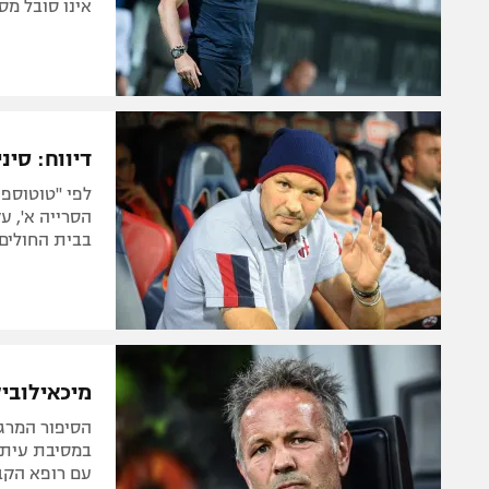
אינו סובל מס
דיווח: סינ
לפי "טוטוספו
הסרייה א', ע
בבית החולים
מיכאילוביץ
הסיפור המרג
במסיבת עיתונ
עם רופא הקב