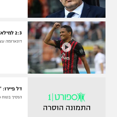
2:3 למילאן על טורינו, שלושער לבאקה
דונארומה עצר פנדל בדקה ה-95. 
דל פיירו: "יוב
הנסיך בטוח כי