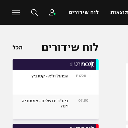
וצאות
לוח שידורים
כדורסל עולמי
ענפים נוספים
לוח שידורים
הכל
NBA
טניס
יורוליג
כדוריד
יורוקאפ
כדורעף
עכשיו
הפועל ת"א - קטוביץ
שחייה
ג'ודו
אגרוף
07:50
בית"ר ירושלים - אוסטריה
וינה
ספורט אולימפי
UFC
היאבקות WWE