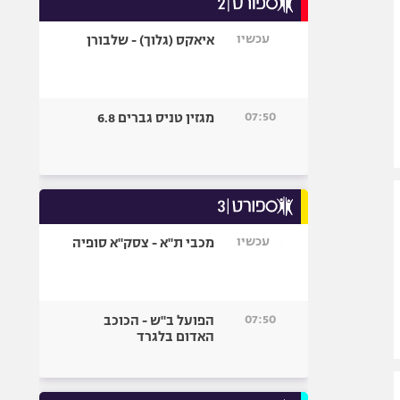
אופניים
עכשיו
איאקס (גלוך) - שלבורן
ספורט מוטורי
כדורמים
פוטבול אמריקאי NFL
07:50
מגזין טניס גברים 6.8
בייסבול MLB
ספורט אתגרי
ואקסטרים
אומנויות לחימה
גיימינג E-Sports
עכשיו
מכבי ת"א - צסק"א סופיה
07:50
הפועל ב"ש - הכוכב
האדום בלגרד