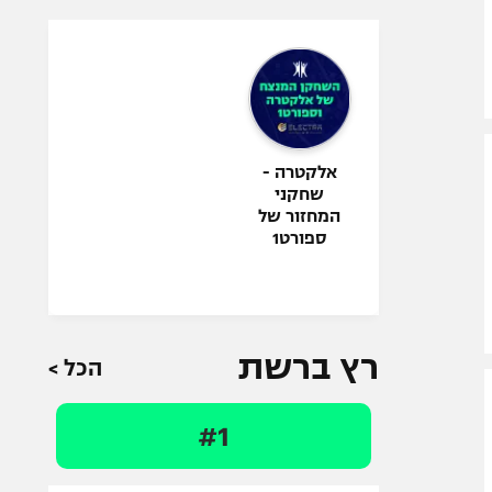
אלקטרה -
שחקני
המחזור של
ספורט1
רץ ברשת
הכל >
#1