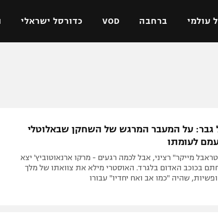
 עולמי
ברחבה
VOD
כדורסל ישראלי
ת
ל ישראלי
כדורגל עולמי
כדורסל ישראלי
על
ליגת האלופות
ליגת ווינר סל
אומית
ליגה אירופית
ליגה לאומית
וטו
ליגה אנגלית
כדורסל נשים
גבר: על המעבר המרגש של השחקן שבאלוטלי
ים
ליגה גרמנית
מכבי תל אביב
מם לעומתו
מדינה
ליגה ספרדית
הפועל חולון
ראבל מייקר" רציני, אבל לכמה רגעים - מרקו ארנאוטוביץ' יצא
ישראל
ליגה איטלקית
הפועל ירושלים
ם בכוכב האדום בלגרד. האוסטרי מילא את צוואתו של מלך
שיות, שהיה "כמו אב ואח יחדיו" עבורו
יפה
ליגה צרפתית
דני אבדיה
רושלים
ליגה הולנדית
ל אביב
ליגה טורקית