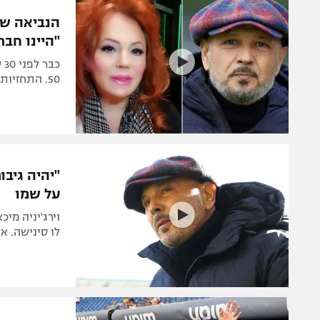
הפועל 
תקנון משתתפים וזוכים בפרסים
הנביאה שח
הפועל 
"היינו חבר
תקנון עבור פעילות אלקטרה
הפועל 
תקנון עבור פעילות ספורט 1 – "מרלן"
כב
50. התחזיות שחלקן היו קודרות, דווקא הפכו אותם לקרובים
מכבי נ
טניס
בני יהו
גיימינג E-Sports
תנאי שימוש
"יהיה גיבו
מדיניות פרטיות
על שמו
תקנון פעילות ספורט 1
וירג'יניה מי
רשיון להקרנה פומבית לבית עסק
לו סינישה. א
הצטרפות לחבילת הערוצים
לוח דרושים – ג'ובנט
תגיות
המגזין