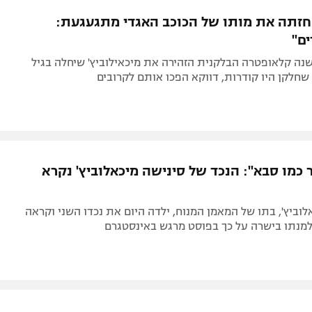
תל אביב
ליגה סינית
זתה את מותו של הכוכב האגדי מתגעגעת:
חיפה
ליגה ברזילאית
ים"
באר שבע
ליגות נוספות
ר לפני 30 שנה קלאופטרה הבלקנית הזהירה את מיכאילוביץ' שיחלה בגיל
תניה
דה
ר כמו סבא": הנכד של סינישה מיכאלוביץ' נקרא
כאלוביץ', בתו של המאמן המנוח, ילדה היום את נכדו השני וקראה
למנתו בישרה על כך בפוסט מרגש באינסטגרם