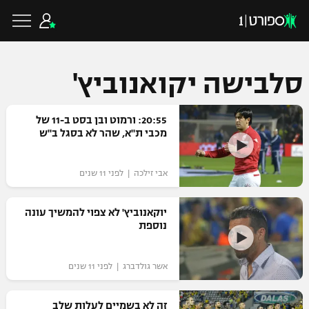
סלבישה יקואנוביץ'
כדורגל ישראלי
20:55: ורמוט ובן בסט ב-11 של
מכבי ת"א, שהר לא בסגל ב"ש
ליגת העל
כדורגל עולמי
אבי זילכה‎ | לפני 11 שנים
ליגה לאומית
ליגת האלופות
יוקאנוביץ' לא צפוי להמשיך עונה
כדורסל ישראלי
נוספת
גביע הטוטו
ליגה אירופית
ליגת ווינר סל
ליגיונרים
כדורסל עולמי
אשר גולדברג | לפני 11 שנים
ליגה אנגלית
ליגה לאומית
גביע המדינה
NBA
זה לא בשמיים לעלות שלב
ליגה גרמנית
ענפים נוספים