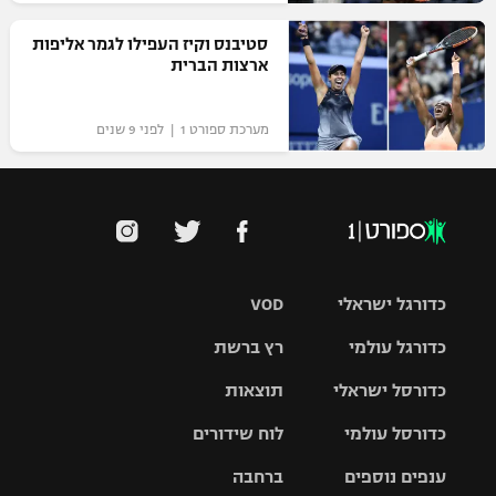
רשיון להקרנה פומבית לבית עסק
סטיבנס וקיז העפילו לגמר אליפות
ארצות הברית
הצטרפות לחבילת הערוצים
מערכת ספורט 1 | לפני 9 שנים
לוח דרושים – ג'ובנט
תגיות
המגזין
כדורגל ישראלי
VOD
כדורגל עולמי
רץ ברשת
ליגת העל
כדורסל ישראלי
תוצאות
ליגת
ליגה לאומית
האלופות
כדורסל עולמי
לוח שידורים
ליגת ווינר
סל
גביע הטוטו
ענפים נוספים
ברחבה
ליגה
NBA