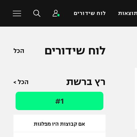
וצאות
לוח שידורים
כדורסל עולמי
ענפים נוספים
לוח שידורים
הכל
NBA
טניס
יורוליג
כדוריד
יורוקאפ
כדורעף
רץ ברשת
הכל >
שחייה
ג'ודו
#1
אגרוף
ספורט אולימפי
UFC
אם קבוצות היו מפלגות
היאבקות WWE