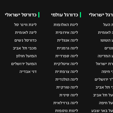
רגל ישראלי
כדורגל עולמי
כדורסל ישראלי
 העל
ליגת האלופות
ליגת ווינר סל
 לאומית
ליגה אירופית
ליגה לאומית
 הטוטו
ליגה אנגלית
כדורסל נשים
ונרים
ליגה גרמנית
מכבי תל אביב
 המדינה
ליגה ספרדית
הפועל חולון
ת ישראל
ליגה איטלקית
הפועל ירושלים
 חיפה
ליגה צרפתית
דני אבדיה
ר ירושלים
ליגה הולנדית
 תל אביב
ליגה טורקית
ל תל אביב
ליגה סינית
ל חיפה
ליגה ברזילאית
ל באר שבע
ליגות נוספות