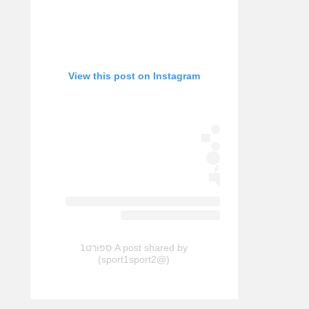
View this post on Instagram
A post shared by ספורט1
(@sport1sport2)