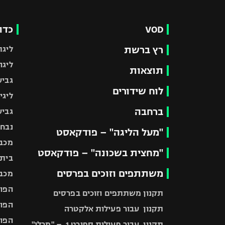
VOD
כדו
רץ ברשת
ליגת
ליגה
תוצאות
גביע
לוח שידורים
ליגי
ברחבה
גביע
נבחר
"מעל הליגה" – פודקאסט
מכבי
"מחצית בשכונה" – פודקאסט
בית"
משתתפים וזוכים בפרסים
מכבי
הפוע
תקנון משתתפים וזוכים בפרסים
הפוע
תקנון עבור פעילות אלקטרה
הפוע
תקנון עבור פעילות ספורט 1 – "מרלן"