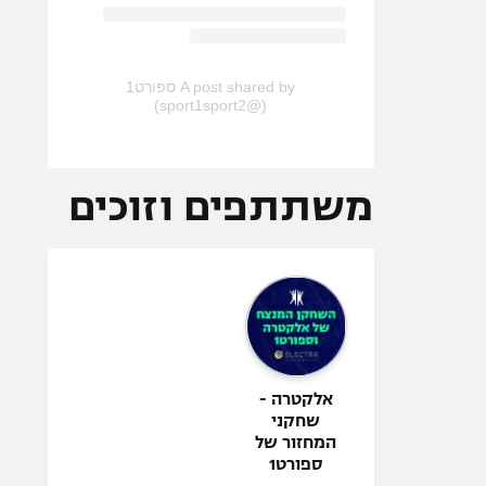
A post shared by ספורט1
(@sport1sport2)
משתתפים וזוכים
אלקטרה -
שחקני
המחזור של
ספורט1