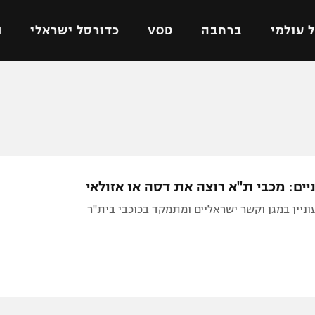
 עולמי
ברחבה
VOD
כדורסל ישראלי
ת
ל ישראלי
כדורגל עולמי
כדורסל ישראלי
על
ליגת האלופות
ליגת ווינר סל
אומית
ליגה אירופית
ליגה לאומית
וטו
ליגה אנגלית
כדורסל נשים
ים: מכבי ת"א רוצה את דסה או אזולאי
ים
ליגה גרמנית
מכבי תל אביב
עוניין במגן וקשר ישראליים ומתמקד בכוכבי בית"ר
מדינה
ליגה ספרדית
הפועל חולון
ישראל
ליגה איטלקית
הפועל ירושלים
יפה
ליגה צרפתית
דני אבדיה
רושלים
ליגה הולנדית
ל אביב
ליגה טורקית