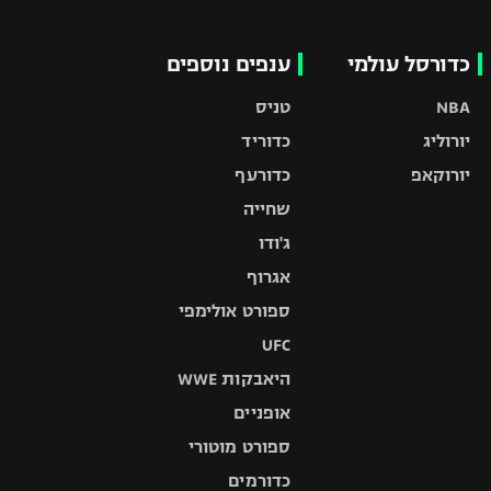
כדורסל עולמי
ענפים נוספים
NBA
טניס
יורוליג
כדוריד
יורוקאפ
כדורעף
שחייה
ג'ודו
אגרוף
ספורט אולימפי
UFC
היאבקות WWE
אופניים
ספורט מוטורי
כדורמים