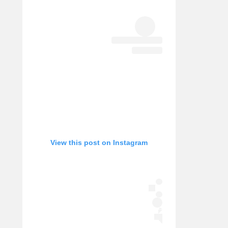
אופניים
ספורט מוטורי
כדורמים
פוטבול אמריקאי NFL
בייסבול MLB
ספורט אתגרי
ואקסטרים
אומנויות לחימה
גיימינג E-Sports
View this post on Instagram