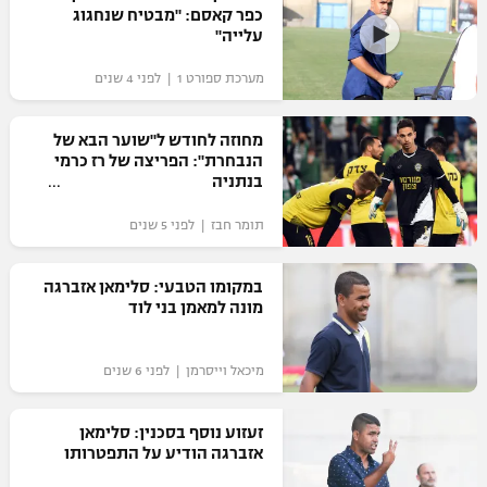
כפר קאסם: "מבטיח שנחגוג
כדורסל נשים
נבחרת ישראל
עלייה"
יורוליג
ליגה ספרדית
טניס
VOD
מכבי תל אביב
מכבי חיפה
מערכת ספורט 1 | לפני 4 שנים
יורוקאפ
ליגה איטלקית
כדוריד
הפועל חולון
בית"ר ירושלים
מחוזה לחודש ל"שוער הבא של
רץ ברשת
ליגה צרפתית
הנבחרת": הפריצה של רז כרמי
כדורעף
הפועל ירושלים
בנתניה
מכבי תל אביב
ליגה הולנדית
שחייה
תוצאות
תומר חבז | לפני 5 שנים
דני אבדיה
הפועל תל אביב
ליגה טורקית
ג'ודו
במקומו הטבעי: סלימאן אזברגה
הפועל חיפה
לוח שידורים
מונה למאמן בני לוד
ליגה סינית
אגרוף
הפועל באר שבע
ליגה ברזילאית
ברחבה
מיכאל וייסרמן | לפני 6 שנים
ספורט אולימפי
מכבי נתניה
ליגות נוספות
UFC
זעזוע נוסף בסכנין: סלימאן
"מעל הליגה" – פודקאסט
בני יהודה
אזברגה הודיע על התפטרותו
היאבקות WWE