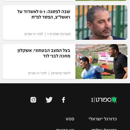
רשיון להקרנה פומבית לבית עסק
שבה לפסגה: 0:1 לאשדוד על
ראשל"צ, הפסד לפ"ת
הצטרפות לחבילת הערוצים
מערכת ספורט 1 | לפני 11 שנים
לוח דרושים – ג'ובנט
תגיות
בצל המצב הבטחוני: אשקלון
מחכה לבני לוד
המגזין
ליאור פוטרמן | לפני 11 שנים
כדורגל ישראלי
VOD