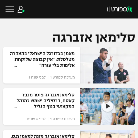
סלימאן אזברגה
כדורגל ישראלי
מאמן בכדורגל הישראלי בהצהרה
מטלטלת: "אין קבוצה שלוקחת
אליפות בלי עזרה"
ליגת העל
כדורגל עולמי
מערכת ספורט 1 | לפני שנה 1
ליגה לאומית
ליגת האלופות
סלימאן אזברגה פוטר מכפר
כדורסל ישראלי
קאסם, דרסיליה ישמש כמנהל
גביע הטוטו
המקצועי בנוף הגליל
ליגה אירופית
ליגת ווינר סל
ליגיונרים
כדורסל עולמי
מערכת ספורט 1 | לפני 4 שנים
ליגה אנגלית
ליגה לאומית
גביע המדינה
NBA
סלימאן אזברגה מונה למאמן מ.ס.
ליגה גרמנית
ענפים נוספים