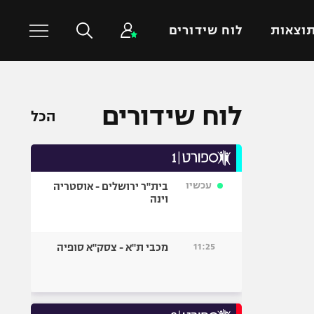
וצאות
לוח שידורים
כדורסל עולמי
ענפים נוספים
לוח שידורים
הכל
NBA
טניס
יורוליג
כדוריד
יורוקאפ
כדורעף
עכשיו
בית"ר ירושלים - אוסטריה
שחייה
וינה
ג'ודו
אגרוף
11:25
מכבי ת"א - צסק"א סופיה
ספורט אולימפי
UFC
היאבקות WWE