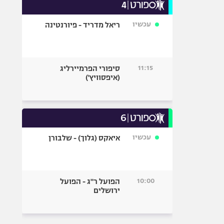
עכשיו
ריאל מדריד - פיורנטינה
11:15
סיפורי הפרמיירליג
(איפסוויץ')
עכשיו
איאקס (גלוך) - שלבורן
10:00
הפועל ר"ג - הפועל
ירושלים