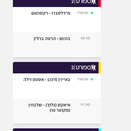
אופניים
עכשיו
מידלסברו - רקסהאם
ספורט מוטורי
כדורמים
פוטבול אמריקאי NFL
10:10
בוכום - הרטה ברלין
בייסבול MLB
ספורט אתגרי
ואקסטרים
אומנויות לחימה
גיימינג E-Sports
עכשיו
באיירן מינכן - אסטון וילה
11:30
איאקס (גלוך) - שלבורן
(מקוצר 10)