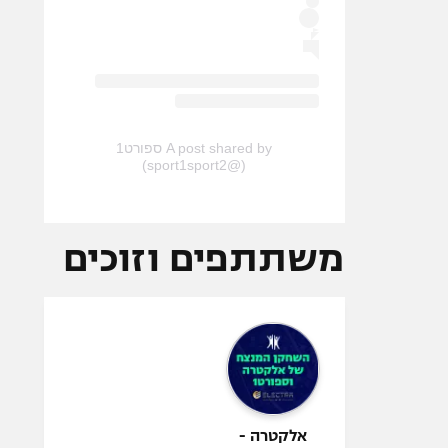
A post shared by ספורט1
(@sport1sport2)
משתתפים וזוכים
אלקטרה -