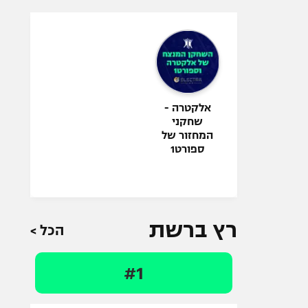
אלקטרה -
שחקני
המחזור של
ספורט1
רץ ברשת
הכל >
#1