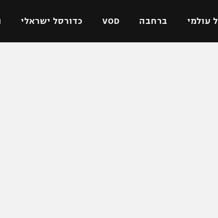
 עולמי
ברחבה
VOD
כדורסל ישראלי
ת
ל ישראלי
כדורגל עולמי
כדורסל ישראלי
על
ליגת האלופות
ליגת ווינר סל
אומית
ליגה אירופית
ליגה לאומית
וטו
ליגה אנגלית
כדורסל נשים
ים
ליגה גרמנית
מכבי תל אביב
מדינה
ליגה ספרדית
הפועל חולון
ישראל
ליגה איטלקית
הפועל ירושלים
יפה
ליגה צרפתית
דני אבדיה
רושלים
ליגה הולנדית
ל אביב
ליגה טורקית