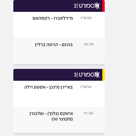
היאבקות WWE
אופניים
עכשיו
מידלסברו - רקסהאם
ספורט מוטורי
כדורמים
פוטבול אמריקאי NFL
10:10
בוכום - הרטה ברלין
בייסבול MLB
ספורט אתגרי
ואקסטרים
אומנויות לחימה
גיימינג E-Sports
עכשיו
באיירן מינכן - אסטון וילה
11:30
איאקס (גלוך) - שלבורן
(מקוצר 10)