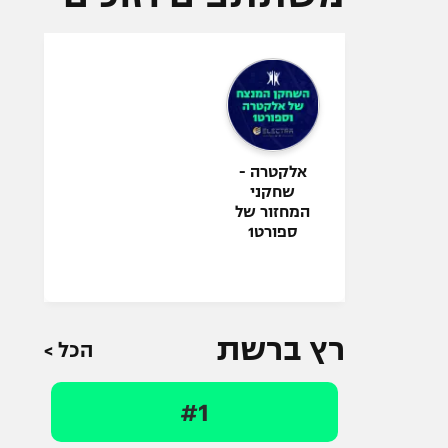
אלקטרה -
שחקני
המחזור של
ספורט1
רץ ברשת
הכל >
#1