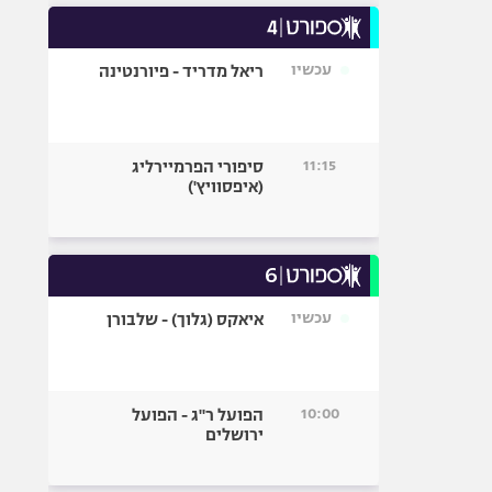
עכשיו
ריאל מדריד - פיורנטינה
11:15
סיפורי הפרמיירליג
(איפסוויץ')
עכשיו
איאקס (גלוך) - שלבורן
10:00
הפועל ר"ג - הפועל
ירושלים