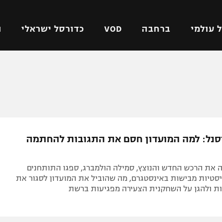
 עולמי
ברחבה
VOD
כדורסל ישראלי
ת
ל ישראלי
כדורגל עולמי
כדורסל ישראלי
על
ליגת האלופות
ליגת ווינר סל
אומית
ליגה אירופית
ליגה לאומית
וטו
ליגה אנגלית
כדורסל נשים
נל: למה המועדון חסם את התגובות להחתמה
ים
ליגה גרמנית
מכבי תל אביב
מדינה
ליגה ספרדית
הפועל חולון
 את הרכש החדש והנוצץ, סמילה הולמברג, ספגו התותחנים
ישראל
ליגה איטלקית
הפועל ירושלים
סטיות מבישות באינסטגרם, מה שהוביל את המועדון לסגור את
ת ולהגן על השחקנית הצעירה מפגיעות ברשת
יפה
ליגה צרפתית
דני אבדיה
רושלים
ליגה הולנדית