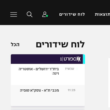
וצאות
לוח שידורים
כדורסל עולמי
ענפים נוספים
לוח שידורים
הכל
NBA
טניס
יורוליג
כדוריד
יורוקאפ
כדורעף
עכשיו
בית"ר ירושלים - אוסטריה
שחייה
וינה
ג'ודו
אגרוף
11:25
מכבי ת"א - צסק"א סופיה
ספורט אולימפי
UFC