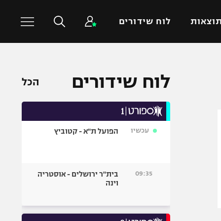
וצאות
לוח שידורים
כדורסל עולמי
ענפים נוספים
לוח שידורים
הכל
NBA
טניס
יורוליג
כדוריד
יורוקאפ
כדורעף
עכשיו
הפועל ת"א - קטוביץ
שחייה
ג'ודו
אגרוף
09:35
בית"ר ירושלים - אוסטריה
וינה
ספורט אולימפי
UFC
היאבקות WWE