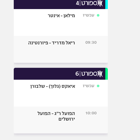
עכשיו
מילאן - אינטר
09:30
ריאל מדריד - פיורנטינה
עכשיו
איאקס (גלוך) - שלבורן
10:00
הפועל ר"ג - הפועל
ירושלים