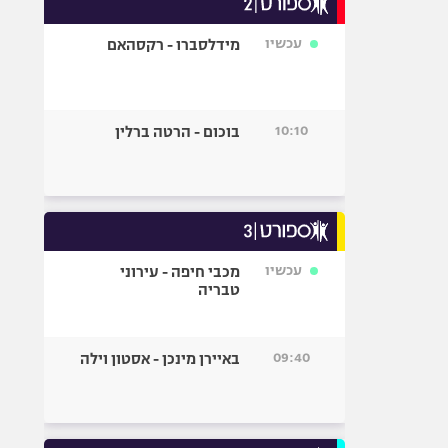
אופניים
עכשיו
מידלסברו - רקסהאם
ספורט מוטורי
כדורמים
פוטבול אמריקאי NFL
10:10
בוכום - הרטה ברלין
בייסבול MLB
ספורט אתגרי
ואקסטרים
אומנויות לחימה
גיימינג E-Sports
עכשיו
מכבי חיפה - עירוני
טבריה
09:40
באיירן מינכן - אסטון וילה