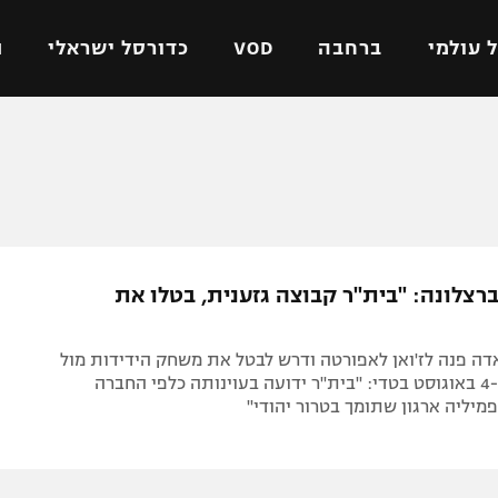
 עולמי
ברחבה
VOD
כדורסל ישראלי
ת
ל ישראלי
כדורגל עולמי
כדורסל ישראלי
על
ליגת האלופות
ליגת ווינר סל
אומית
ליגה אירופית
ליגה לאומית
וטו
ליגה אנגלית
כדורסל נשים
רצלונה: "בית"ר קבוצה גזענית, בטלו את
ים
ליגה גרמנית
מכבי תל אביב
מדינה
ליגה ספרדית
הפועל חולון
דה פנה לז'ואן לאפורטה ודרש לבטל את משחק הידידות מול
ישראל
ליגה איטלקית
הפועל ירושלים
הירושלמים ב-4 באוגוסט בטדי: "בית"ר ידועה בעוינותה כלפי החברה
מיליה ארגון שתומך בטרור יהודי"
יפה
ליגה צרפתית
דני אבדיה
רושלים
ליגה הולנדית
ל אביב
ליגה טורקית