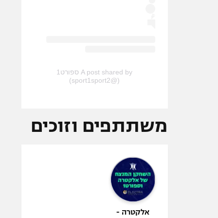
A post shared by ספורט1
(@sport1sport2)
משתתפים וזוכים
אלקטרה -