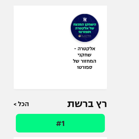
אלקטרה -
שחקני
המחזור של
ספורט1
רץ ברשת
הכל >
#1