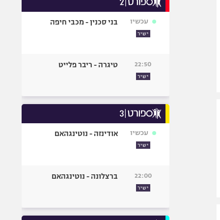
אופניים
עכשיו
בני סכנין - מכבי חיפה
ספורט מוטורי
ישיר
כדורמים
פוטבול אמריקאי NFL
22:50
טיגרה - ריבר פלייט
בייסבול MLB
ישיר
ספורט אתגרי
ואקסטרים
אומנויות לחימה
גיימינג E-Sports
עכשיו
אודינזה - נוטינגהאם
ישיר
22:00
ברצלונה - נוטינגהאם
ישיר