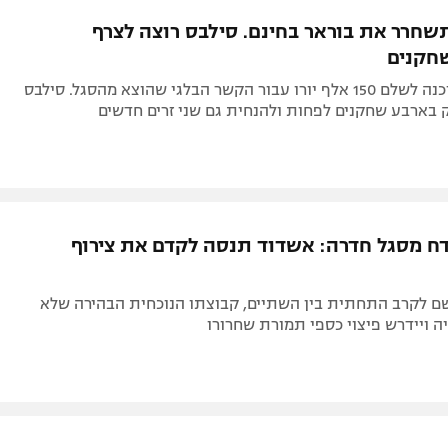
תל אביב
ליגה סינית
שחרר את בוראר בחינם. סילבס רוצה לצרף
חיפה
ליגה ברזילאית
באר שבע
ליגות נוספות
אשדוד לא מוכנה לשלם 150 אלף יורו עבור הקשר הבלגי שהוצא מהסגל. סילבס
תניה
 בארבע שחקנים לפחות ולהנחית גם שני זרים חדשים
דה
ח מסגל חדרה: אשדוד תנסה לקדם את צירוף
שם לקרב התחתית בין השתיים, קבוצתו הנוכחית הבהירה שלא
 ויידרש פיצוי כספי תמורת שחרורו