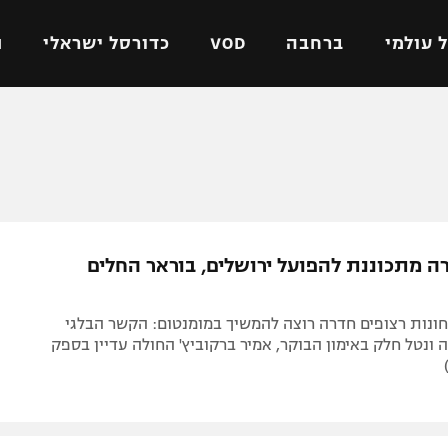
 עולמי
ברחבה
VOD
כדורסל ישראלי
ת
ל ישראלי
כדורגל עולמי
כדורסל ישראלי
על
ליגת האלופות
ליגת ווינר סל
אומית
ליגה אירופית
ליגה לאומית
וטו
ליגה אנגלית
כדורסל נשים
ה מתכוננת להפועל ירושלים, בוראר החלים
ים
ליגה גרמנית
מכבי תל אביב
מדינה
ליגה ספרדית
הפועל חולון
חונות רצופים חדרה רוצה להמשיך במומנטום: הקשר הבלגי
ישראל
ליגה איטלקית
הפועל ירושלים
ונטל חלק באימון הבוקר, אמיר ברקוביץ' החולה עדיין בספק
יפה
ליגה צרפתית
דני אבדיה
רושלים
ליגה הולנדית
ל אביב
ליגה טורקית