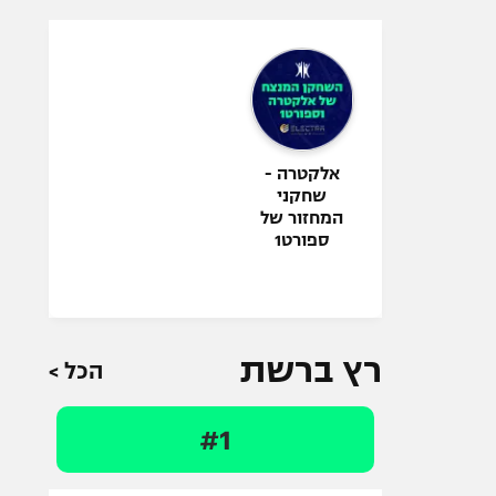
אלקטרה -
שחקני
המחזור של
ספורט1
רץ ברשת
הכל >
#1