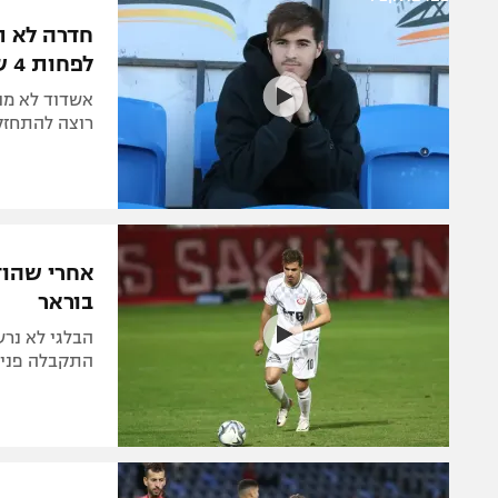
הפועל 
תקנון משתתפים וזוכים בפרסים
חדרה לא ת
הפועל 
לפחות 4 שחקנים
תקנון עבור פעילות אלקטרה
הפועל 
תקנון עבור פעילות ספורט 1 – "מרלן"
מכבי נ
רוצה להתחזק
טניס
בני יהו
גיימינג E-Sports
תנאי שימוש
אחרי שהוד
מדיניות פרטיות
בוראר
תקנון פעילות ספורט 1
הבלגי לא נר
רשיון להקרנה פומבית לבית עסק
התקבלה פנייה
הצטרפות לחבילת הערוצים
לוח דרושים – ג'ובנט
תגיות
המגזין