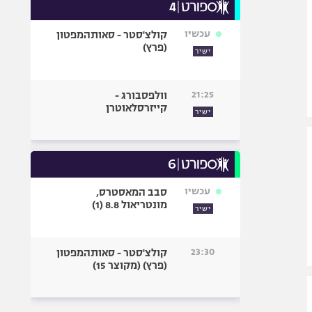
עכשיו
קולצ'סטר - סאותהמפטון
(פרץ)
ישיר
21:25
וולפסבורג -
קייזרסלאוטרן
ישיר
עכשיו
סבב המאסטרס,
מונטריאול 8.8 (1)
ישיר
23:30
קולצ'סטר - סאותהמפטון
(פרץ) (מקוצר 15)