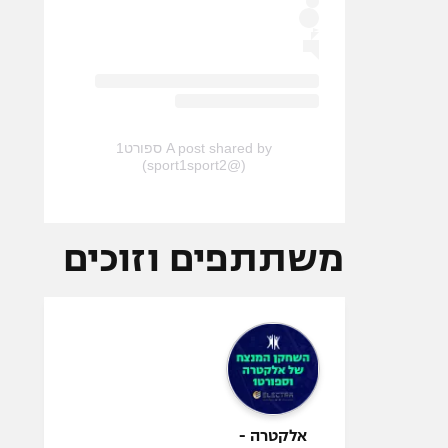
A post shared by ספורט1
(@sport1sport2)
משתתפים וזוכים
אלקטרה -