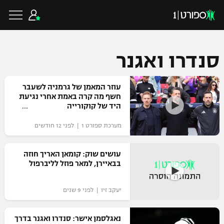
סנדרו ואגנר
כדורגל ישראלי
עוזר המאמן של גרמניה לשעבר
חשף מה קרה באמת אחרי נגיעת
היד של קוקורייה
ליגת העל
כדורגל עולמי
מערכת ספורט 1 | לפני 12 חודשים
ליגה לאומית
ליגת האלופות
עושים שוק: קומאן האריך חוזה
כדורסל ישראלי
בבאיירן, למאר פוזל לליברפול
גביע הטוטו
ליגה אירופית
ליגת ווינר סל
ליגיונרים
כדורסל עולמי
יעקב זיו | לפני 9 שנים
ליגה אנגלית
ליגה לאומית
גביע המדינה
נאגלסמן אישר: סנדרו ואגנר בדרך
NBA
ליגה גרמנית
ענפים נוספים