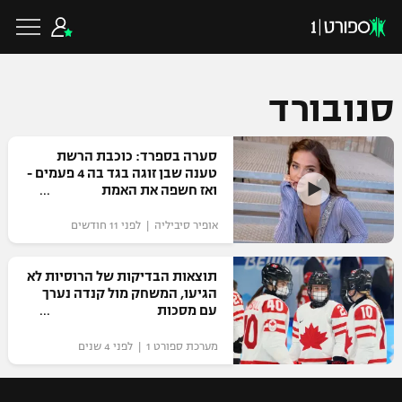
סנובורד
כדורגל ישראלי
סערה בספרד: כוכבת הרשת
טענה שבן זוגה בגד בה 4 פעמים -
ואז חשפה את האמת
ליגת העל
כדורגל עולמי
אופיר סיביליה | לפני 11 חודשים
ליגה לאומית
ליגת האלופות
תוצאות הבדיקות של הרוסיות לא
כדורסל ישראלי
הגיעו, המשחק מול קנדה נערך
גביע הטוטו
עם מסכות
ליגה אירופית
ליגת ווינר סל
ליגיונרים
כדורסל עולמי
מערכת ספורט 1 | לפני 4 שנים
ליגה אנגלית
ליגה לאומית
גביע המדינה
NBA
ליגה גרמנית
ענפים נוספים