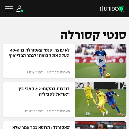
סנטי קסורלה
כדורגל ישראלי
לא עוצר: סנטי קאסורלה בן ה-40
העלה את קבוצתו לגמר הפלייאוף
ליגת העל
כדורגל עולמי
מערכת ספורט 1 | לפני שנה 1
ליגה לאומית
ליגת האלופות
דורכות במקום: 2:2 קצבי בין
כדורסל ישראלי
ויאריאל לסביליה
גביע הטוטו
ליגה אירופית
ליגת ווינר סל
ליגיונרים
כדורסל עולמי
מערכת ספורט 1 | לפני 6 שנים
ליגה אנגלית
ליגה לאומית
גביע המדינה
NBA
קאסורלה: הרופא כבר אמר שלא
ליגה גרמנית
ענפים נוספים