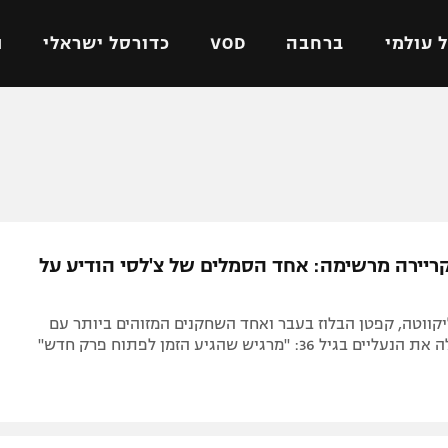
 עולמי
ברחבה
VOD
כדורסל ישראלי
ת
ל ישראלי
כדורגל עולמי
כדורסל ישראלי
על
ליגת האלופות
ליגת ווינר סל
אומית
ליגה אירופית
ליגה לאומית
וטו
ליגה אנגלית
כדורסל נשים
ריירה מרשימה: אחד הסמלים של צ'לסי הודיע על
ים
ליגה גרמנית
מכבי תל אביב
מדינה
ליגה ספרדית
הפועל חולון
ווטה, קפטן הבלוז בעבר ואחד השחקנים המזוהים ביותר עם
ישראל
ליגה איטלקית
הפועל ירושלים
גיל 36: "מרגיש שהגיע הזמן לפתוח פרק חדש"
יפה
ליגה צרפתית
דני אבדיה
רושלים
ליגה הולנדית
ל אביב
ליגה טורקית