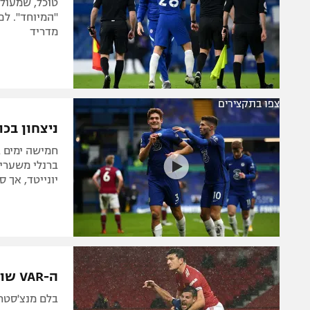
טוכל, שמעולם
"המיוחד". לפ
מדריד
צפו בתקצירים
ניצחון בכ
ברנלי משערים
יונייטד, אך ספגו
ה-VAR שוב במוקד: כיצד לא נשרק פנדל נגד הארי מגווייר?
בלם מנצ'סטר 