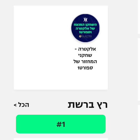
אלקטרה -
שחקני
המחזור של
ספורט1
רץ ברשת
הכל >
#1