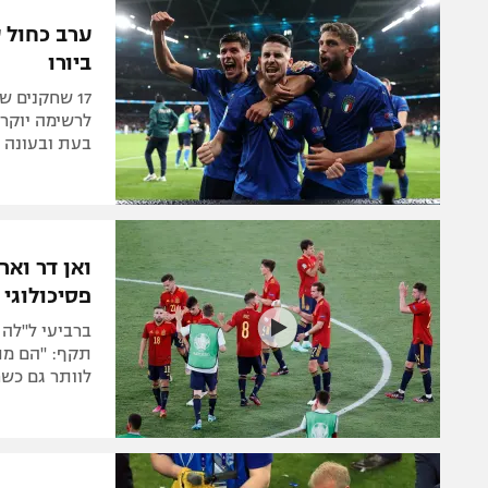
הפועל 
תקנון משתתפים וזוכים בפרסים
ערב כחול 
הפועל 
ביורו
תקנון עבור פעילות אלקטרה
הפועל 
תקנון עבור פעילות ספורט 1 – "מרלן"
17 שחקנים 
מכבי נ
לרשימה יוקרת
טניס
בעת ובעונה א
בני יהו
גיימינג E-Sports
תנאי שימוש
ואן דר ואר
מדיניות פרטיות
פסיכולוגי
תקנון פעילות ספורט 1
ברביעי ל"לה
רשיון להקרנה פומבית לבית עסק
תקף: "הם מתמ
לוותר גם כשח
הצטרפות לחבילת הערוצים
לוח דרושים – ג'ובנט
תגיות
המגזין