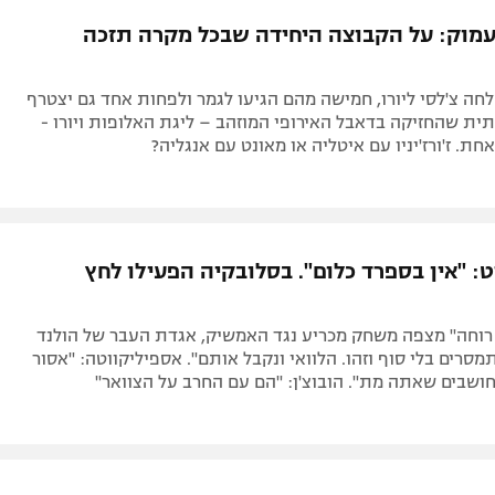
תל אביב
ליגה סינית
עמוק: על הקבוצה היחידה שבכל מקרה תזכה
חיפה
ליגה ברזילאית
באר שבע
ליגות נוספות
שלחה צ'לסי ליורו, חמישה מהם הגיעו לגמר ולפחות אחד גם יצטרף
תניה
ית שהחזיקה בדאבל האירופי המוזהב – ליגת האלופות ויורו -
חת. ז'ורז'יניו עם איטליה או מאונט עם אנגליה?
דה
ט: "אין בספרד כלום". בסלובקיה הפעילו לחץ
 רוחה" מצפה משחק מכריע נגד האמשיק, אגדת העבר של הולנד
סרים בלי סוף וזהו. הלוואי ונקבל אותם". אספיליקווטה: "אסור
ושבים שאתה מת". הובוצ'ן: "הם עם החרב על הצוואר"