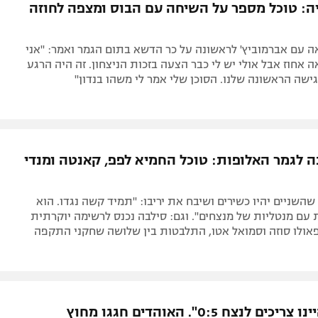
יה: טוכל מספר על השיחה עם הבוס ומצפה לחוזה
 עם אברמוביץ' לראשונה על כר הדשא בתום הגמר ואמר: "אני
 אחוז אבל אולי יש לי כבר הצעה בזכות הניצחון. זה היה הרגע
ישה הראשונה שלנו. הסוכן שלי אמר לי משהו בנדון"
נה לגמר האלופות: טוכל החמיא לפפ, קאנטה ומנדי
השניים יהיו כשירים ושיבח את יריבו: "תמיד קשה נגדו. הוא
 עם מנטליות של מנצחים". וגם: סילבה נכנס לרשימה יוקרתית
אולו סוזה וסמואל אטו, התלבטות בין שלושה שחקני התקפה
מאונט: "היינו צריכים לנצח 0:5". האוהדים חגגו מחוץ