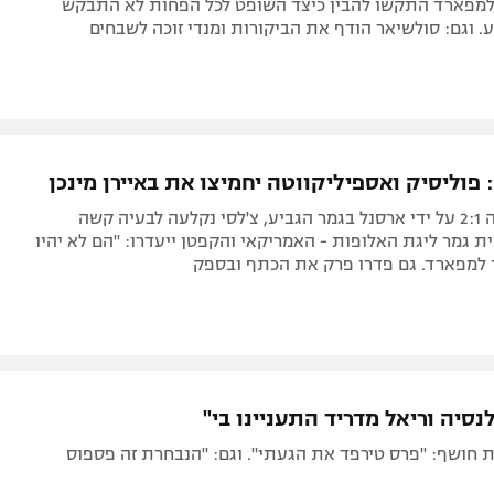
למפארד התקשו להבין כיצד השופט לכל הפחות לא התבקש
. וגם: סולשיאר הודף את הביקורות ומנדי זוכה לשבחים
פוליסיק ואספיליקווטה יחמיצו את באיירן מינכן
לאחר שנוצחה 2:1 על ידי ארסנל בגמר הגביע, צ'לסי נקלעה לבעיה קשה
 גמר ליגת האלופות - האמריקאי והקפטן ייעדרו: "הם לא יהיו
ר למפארד. גם פדרו פרק את הכתף ובספק
לנסיה וריאל מדריד התעניינו בי"
 חושף: "פרס טירפד את הגעתי". וגם: "הנבחרת זה פספוס