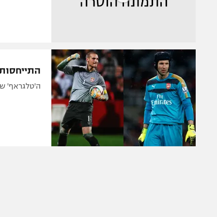
התייחסות 
ה'טלגראף' ש