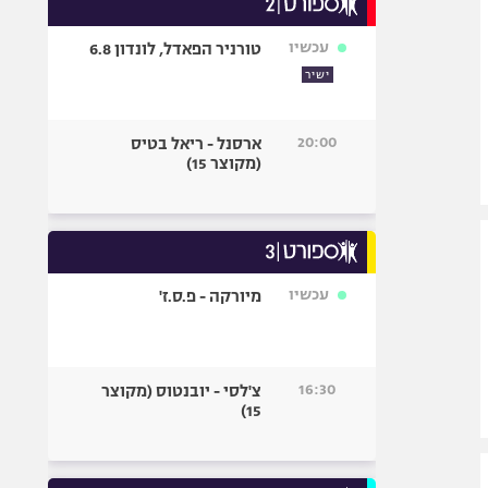
אופניים
עכשיו
טורניר הפאדל, לונדון 6.8
ספורט מוטורי
ישיר
כדורמים
פוטבול אמריקאי NFL
20:00
ארסנל - ריאל בטיס
בייסבול MLB
(מקוצר 15)
ספורט אתגרי
ואקסטרים
אומנויות לחימה
גיימינג E-Sports
עכשיו
מיורקה - פ.ס.ז'
16:30
צ'לסי - יובנטוס (מקוצר
15)