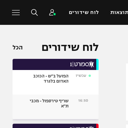
וצאות
לוח שידורים
כדורסל עולמי
ענפים נוספים
לוח שידורים
הכל
NBA
טניס
יורוליג
כדוריד
יורוקאפ
כדורעף
עכשיו
הפועל ב"ש - הכוכב
שחייה
האדום בלגרד
ג'ודו
אגרוף
16:50
שריף טירספול - מכבי
ת"א
ספורט אולימפי
UFC
היאבקות WWE