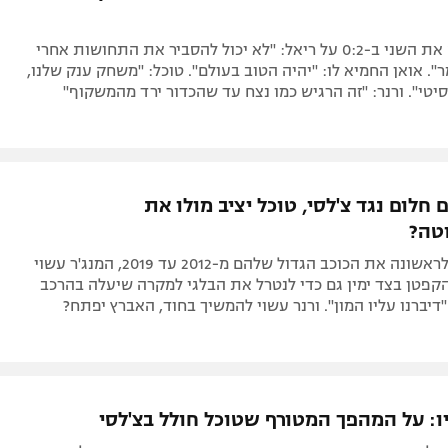
הקשר שכבש את השני ב-0:2 על ריאל: "לא יכול להסביר את התחושות אחרי
. אואן החמיא לו: "יהיה הטוב בעולם". טוכל: "משחק ענק שלנו,
יטי". ורנר: "זה הרגיש כמו נצח עד שהכדור ירד מהמשקוף"
 חלום נגד צ'לסי, טוכל יציב מולו את
טה?
הבלוז יפגשו לראשונה את הכוכב הגדול שלהם מ-2012 עד 2019, המנג'ר עשוי
קפטן בצד ימין גם כדי לנטרל את הבלגי למקרה שיעלה בהרכב
"דיברנו עליו המון". ורנר עשוי להמשיך בחוד, האברץ יפתח?
יו: על המהפך המטורף שטוכל חולל בצ'לסי