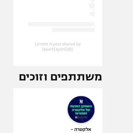
A post shared by ספורט1
(@sport1sport2)
משתתפים וזוכים
אלקטרה -