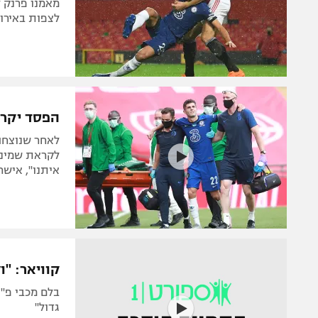
מאמנו פרנק 
לצפות באירוע
הפסד יקר: 
לקראת שמינית
איתנו", איש
קוויאר: "ו
בלם מכבי פ"ת
גדול"