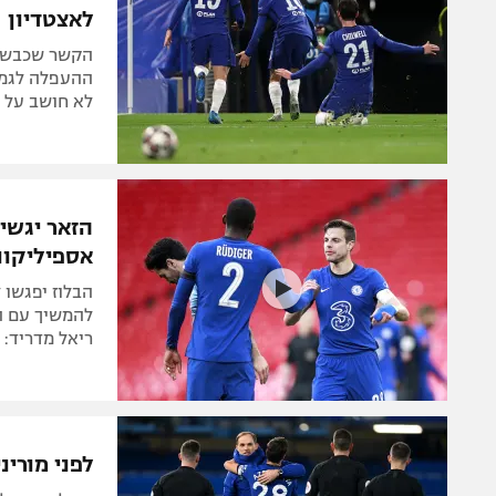
לאצטדיון
ההעפלה לגמר"
לא חושב על ס
הזאר יגשים
אספיליקוו
להמשיך עם ה
ריאל מדריד: 
לפני מורינ