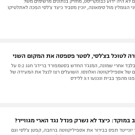
 לא היה ידוע כבונקריסט, מחזיק בנתונים מרשימים משל
ני הגומלין מול סימאונה, יוכין מסביר כיצד צ'לסי הפכה לאתלטיקו
ורה לטוכל בצ'לסי, לסטר פספסה את המקום השני
חמישה ימים בלבד אחרי שמונה, המנג'ר החדש בסטמפורד ברידג' חגג 0:2 על
 של אספיליקווטה ואלונסו. השועלים רצו לנצל את המעידה של
 מהפך בבית ונכנעו 3:1 ללידס
יונייטד תפס בבירור את אספיליקווטה ברחבה, קפטן צ'לסי וגם