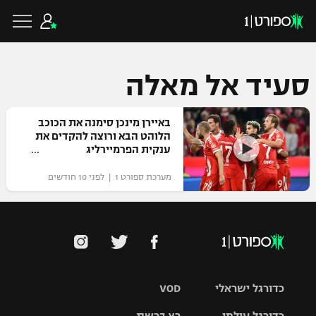
סעיד אל מאלה
כדורגל ישראלי
באיירן מינכן סימנה את הכוכב
הלוהט הבא ורוצה להקדים את
ענקית הפרמיירליג
ליגת העל
כדורגל עולמי
מערכת ספורט 1 | לפני 10 חודשים
ליגה לאומית
ליגת האלופות
כדורסל ישראלי
גביע הטוטו
ליגה אירופית
ליגת ווינר סל
ליגיונרים
כדורסל עולמי
ליגה אנגלית
כדורגל ישראלי
VOD
ליגה לאומית
גביע המדינה
NBA
ליגה גרמנית
ענפים נוספים
כדורגל עולמי
רץ ברשת