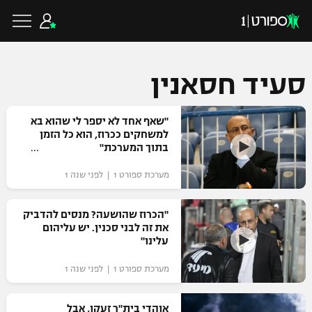
סעיד חסאנין
כדורגל ישראלי
"שאף אחד לא יספר לי שהוא בא
למשחקים ככרוז, הוא כל הזמן
בתוך המערכת"
ליגת העל
כדורגל עולמי
מערכת ספורט 1 | לפני שנה 1
ליגה לאומית
ליגת האלופות
"הכרוז שהושעה? מנסים להדביק
כדורסל ישראלי
את זה לבני סכנין. יש עליהום
גביע הטוטו
עלינו"
ליגה אירופית
ליגת ווינר סל
ליגיונרים
כדורסל עולמי
מערכת ספורט 1 | לפני שנה 1
ליגה אנגלית
ליגה לאומית
גביע המדינה
NBA
אוהדי בית"ר זעקו, אבל
ליגה גרמנית
ענפים נוספים