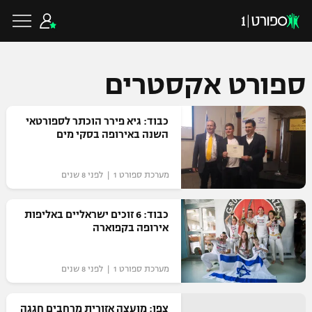
ספורט אקסטרים
כדורגל ישראלי
כבוד: גיא פירר הוכתר לספורטאי
השנה באירופה בסקי מים
ליגת העל
כדורגל עולמי
מערכת ספורט 1 | לפני 8 שנים
ליגה לאומית
ליגת האלופות
כבוד: 6 זוכים ישראליים באליפות
כדורסל ישראלי
אירופה בקפוארה
גביע הטוטו
ליגה אירופית
ליגת ווינר סל
ליגיונרים
כדורסל עולמי
מערכת ספורט 1 | לפני 8 שנים
ליגה אנגלית
ליגה לאומית
גביע המדינה
NBA
צפו: מועצה אזורית מרחבים חגגה
ליגה גרמנית
ענפים נוספים