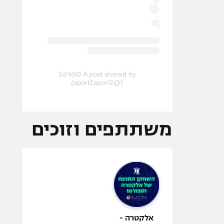
A post shared by ספורט1
(@sport1sport2)
משתתפים וזוכים
אלקטרה -