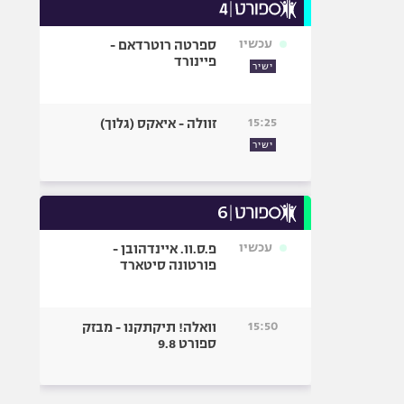
עכשיו
ספרטה רוטרדאם -
פיינורד
ישיר
15:25
זוולה - איאקס (גלוך)
ישיר
עכשיו
פ.ס.וו. איינדהובן -
פורטונה סיטארד
15:50
וואלה! תיקתקנו - מבזק
ספורט 9.8