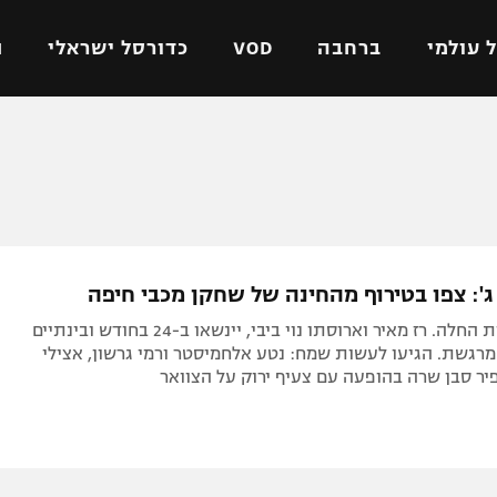
 עולמי
ברחבה
VOD
כדורסל ישראלי
ת
ל ישראלי
כדורגל עולמי
כדורסל ישראלי
על
ליגת האלופות
ליגת ווינר סל
אומית
ליגה אירופית
ליגה לאומית
וטו
ליגה אנגלית
כדורסל נשים
ג': צפו בטירוף מהחינה של שחקן מכבי חיפה ‎
ים
ליגה גרמנית
מכבי תל אביב
עונת החתונות החלה. רז מאיר וארוסתו נוי ביבי, יינשאו ב-24 בחודש ובינתיים
מדינה
ליגה ספרדית
הפועל חולון
מרגשת. הגיעו לעשות שמח: נטע אלחמיסטר ורמי גרשון, אצילי
ר סבן שרה בהופעה עם צעיף ירוק על הצוואר
ישראל
ליגה איטלקית
הפועל ירושלים
יפה
ליגה צרפתית
דני אבדיה
רושלים
ליגה הולנדית
ל אביב
ליגה טורקית