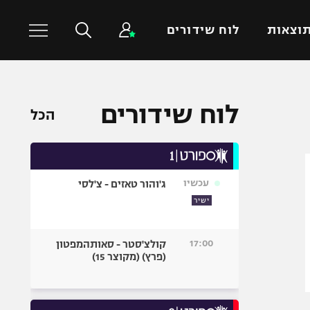
וצאות
לוח שידורים
כדורסל עולמי
ענפים נוספים
לוח שידורים
הכל
NBA
טניס
יורוליג
כדוריד
יורוקאפ
כדורעף
עכשיו
ג'והור טאזים - צ'לסי
שחייה
ישיר
ג'ודו
אגרוף
17:00
קולצ'סטר - סאותהמפטון
(פרץ) (מקוצר 15)
ספורט אולימפי
UFC
היאבקות WWE