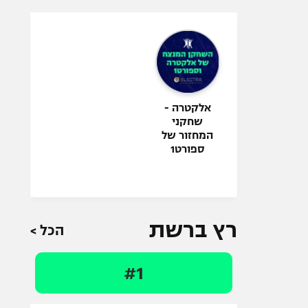
אלקטרה -
שחקני
המחזור של
ספורט1
רץ ברשת
הכל >
#1