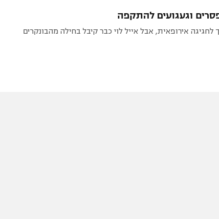
תל אביב
ליגה סינית
פסרים וגעגועים להתקפה
חיפה
ליגה ברזילאית
באר שבע
ליגות נוספות
תניה
דה