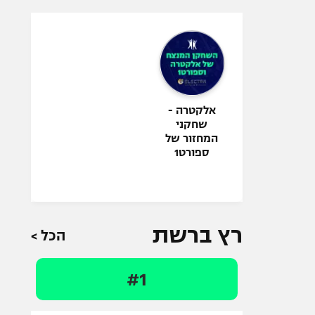
אלקטרה -
שחקני
המחזור של
ספורט1
רץ ברשת
הכל >
#1