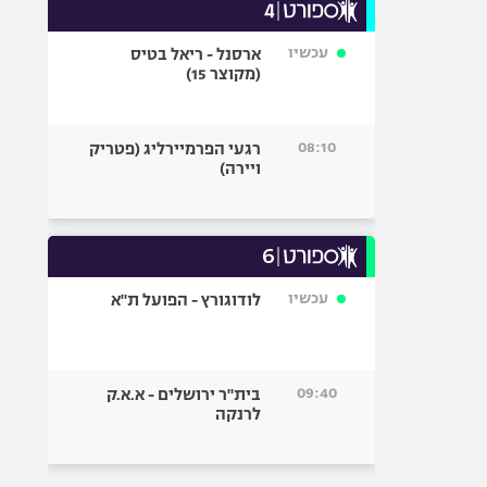
עכשיו
ארסנל - ריאל בטיס
(מקוצר 15)
08:10
רגעי הפרמיירליג (פטריק
ויירה)
עכשיו
לודוגורץ - הפועל ת"א
09:40
בית"ר ירושלים - א.א.ק
לרנקה