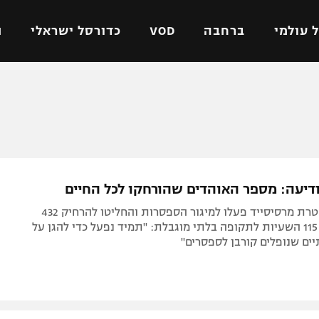
 עולמי
ברחבה
VOD
כדורסל ישראלי
ת
ל ישראלי
כדורגל עולמי
כדורסל ישראלי
על
ליגת האלופות
ליגת ווינר סל
אומית
ליגה אירופית
ליגה לאומית
וטו
ליגה אנגלית
כדורסל נשים
ודיעה: מספר האוהדים שהורחקו לכל החיים
ים
ליגה גרמנית
מכבי תל אביב
המועדון ומשטרת מרסיסייד פעלו למיגור הספסרות והחליטו להרחיק 432
מדינה
ליגה ספרדית
הפועל חולון
אוהדים, לצד 115 השעיות לתקופה בלתי מוגבלת: "תמיד נפעל כדי להגן על
ים שנופלים קורבן לספסרים"
ישראל
ליגה איטלקית
הפועל ירושלים
יפה
ליגה צרפתית
דני אבדיה
רושלים
ליגה הולנדית
ל אביב
ליגה טורקית