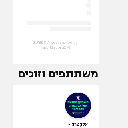
A post shared by ספורט1
(@sport1sport2)
משתתפים וזוכים
אלקטרה -