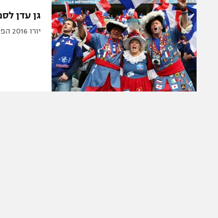
הפועל 
תקנון משתתפים וזוכים בפרסים
גן עדן לס
הפועל 
תקנון עבור פעילות אלקטרה
יורו 2016 הפך לחגיגה אירופאית, אבל אייל לוי כבר קיבל בחילה מהבונקרים
הפועל 
תקנון עבור פעילות ספורט 1 – "מרלן"
מכבי נ
טניס
בני יהו
גיימינג E-Sports
תנאי שימוש
מדיניות פרטיות
תקנון פעילות ספורט 1
רשיון להקרנה פומבית לבית עסק
הצטרפות לחבילת הערוצים
לוח דרושים – ג'ובנט
תגיות
המגזין