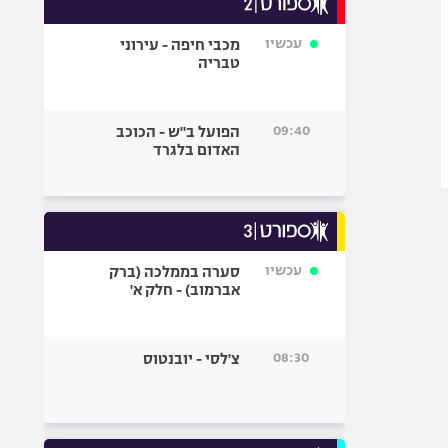
אופניים
עכשיו
מכבי חיפה - עירוני
ספורט מוטורי
טבריה
כדורמים
פוטבול אמריקאי NFL
09:40
הפועל ב"ש - הכוכב
בייסבול MLB
האדום בלגרד
ספורט אתגרי
ואקסטרים
אומנויות לחימה
גיימינג E-Sports
עכשיו
סערה בממלכה (ברק
אברמוב) - חלק א'
08:30
צ'לסי - יובנטוס