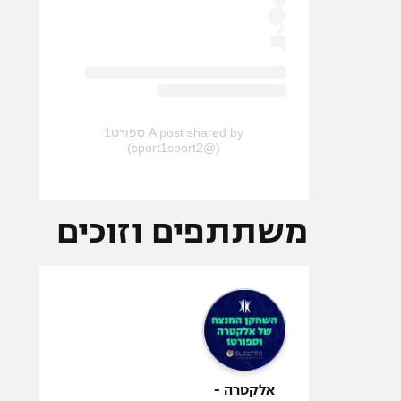
A post shared by ספורט1
(@sport1sport2)
משתתפים וזוכים
אלקטרה -