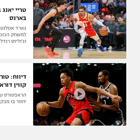
הפועל 
תקנון משתתפים וזוכים בפרסים
טריי יאנג
הפועל 
בארנס
תקנון עבור פעילות אלקטרה
הפועל 
תקנון עבור פעילות ספורט 1 – "מרלן"
גארד אטלנטה 
מכבי נ
למשחק הכוכב
טניס
וג'וליוס רנדל
בני יהו
גיימינג E-Sports
תנאי שימוש
דיווח: טור
מדיניות פרטיות
קווין דורא
תקנון פעילות ספורט 1
רשיון להקרנה פומבית לבית עסק
יחזור בו מבק
הצטרפות לחבילת הערוצים
לוח דרושים – ג'ובנט
תגיות
המגזין