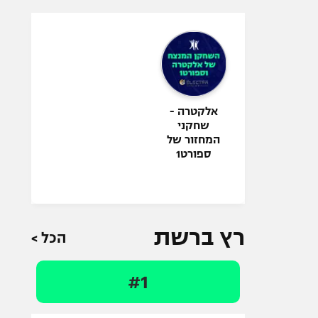
אלקטרה -
שחקני
המחזור של
ספורט1
רץ ברשת
הכל >
#1