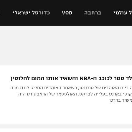
 עולמי
ברחבה
VOD
כדורסל ישראלי
ת
ל ישראלי
כדורגל עולמי
כדורסל ישראלי
על
ליגת האלופות
ליגת ווינר סל
אומית
ליגה אירופית
ליגה לאומית
וטו
ליגה אנגלית
כדורסל נשים
כב ה-NBA והשאיר אותו המום לחלוטין
ים
ליגה גרמנית
מכבי תל אביב
 ביום האוהדים של טורונטו, כשאחד האוהדים החליט לתת מכה
מדינה
ליגה ספרדית
הפועל חולון
קוטי בארנס בעלייה לפרקט. האולסטאר של הראפטורס היה
שיך בדרכו
ישראל
ליגה איטלקית
הפועל ירושלים
יפה
ליגה צרפתית
דני אבדיה
רושלים
ליגה הולנדית
ל אביב
ליגה טורקית