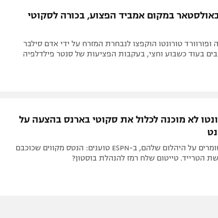
תל אביב
ליגה סינית
 באולסטאר במקום אמביד הפצוע, בכורה לסקוטי
חיפה
ליגה ברזילאית
באר שבע
ליגות נוספות
ופורוורד טורונטו הוקפצו לנבחרת המזרח על ידי אדם סילבר
תניה
ים בעוד כשבוע וחצי, בעקבות הפציעות של סנטר פילדלפיה
דה
ונטו לא מוכנה לכלול את סקוטי בארנס בהצעה על
נט
הראפטורס שומרים על היהלום שלהם, ב-ESPN טוענים: הנטס מקווים שכוכבם
שת הטרייד. טייטום שלח רמז להנהלת בוסטון?