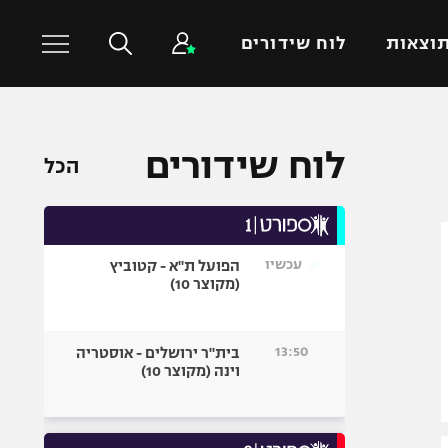
וצאות
לוח שידורים
כדורסל עולמי
ענפים נוספים
לוח שידורים
הכל
NBA
טניס
יורוליג
כדוריד
יורוקאפ
כדורעף
עכשיו
הפועל ת"א - קטוביץ
שחייה
(מקוצר 10)
ג'ודו
אגרוף
13:50
בית"ר ירושלים - אוסטריה
וינה (מקוצר 10)
ספורט אולימפי
UFC
היאבקות WWE