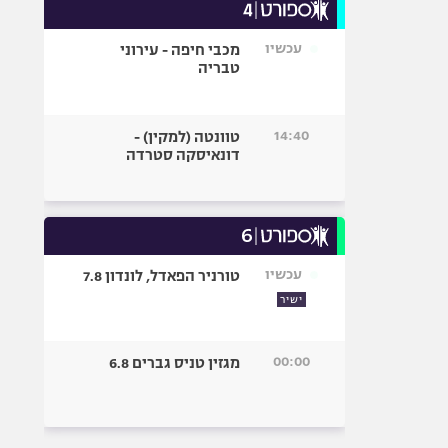
עכשיו
מכבי חיפה - עירוני
טבריה
14:40
טוונטה (למקין) -
דונאיסקה סטרדה
עכשיו
טורניר הפאדל, לונדון 7.8
ישיר
00:00
מגזין טניס גברים 6.8