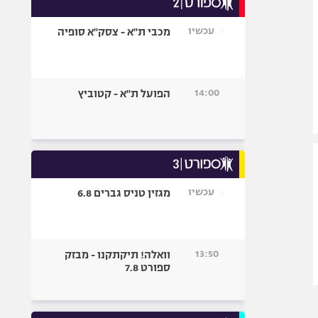
אופניים
עכשיו
מכבי ת"א - צסק"א סופיה
ספורט מוטורי
כדורמים
פוטבול אמריקאי NFL
14:00
הפועל ת"א - קטוביץ
בייסבול MLB
ספורט אתגרי
ואקסטרים
אומנויות לחימה
גיימינג E-Sports
עכשיו
מגזין טניס גברים 6.8
13:50
וואלה! תיקתקנו - מבזק
ספורט 7.8