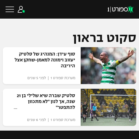
סקוט בראון
כדורגל ישראלי
סוף עידן: המנהיג של סלטיק
יעזוב וימונה למאמן-שחקן אצל
היריבה
ליגת העל
כדורגל עולמי
מערכת ספורט 1 | לפני 5 שנים
ליגה לאומית
ליגת האלופות
סלטיק שברה שיא שלילי בן 21
כדורסל ישראלי
שנה, אך לנון "לא מתכוון
גביע הטוטו
להתפטר"
ליגה אירופית
ליגת ווינר סל
ליגיונרים
כדורסל עולמי
מערכת ספורט 1 | לפני 6 שנים
ליגה אנגלית
ליגה לאומית
גביע המדינה
NBA
ליגה גרמנית
ענפים נוספים