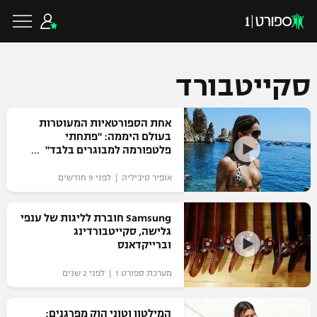
סקייטבורד
כדורגל ישראלי
אחת הספורטאיות המעוטרות
בעולם היממה: "פתחתי
פלטפורמה למבוגרים בלבד"
ליגת העל
כדורגל עולמי
אופיר סיביליה | לפני 9 חודשים
ליגה לאומית
ליגת האלופות
Samsung חוברת לליגות של ענפי
כדורסל ישראלי
גלישה, סקייטבורדינג
גביע הטוטו
וברייקדאנס
ליגה אירופית
ליגת ווינר סל
ליגיונרים
כדורסל עולמי
מערכת ספורט 1 | לפני 2 שנים
ליגה אנגלית
ליגה לאומית
גביע המדינה
NBA
המילטון וטוני הוק מפרגנים:
ליגה גרמנית
ענפים נוספים